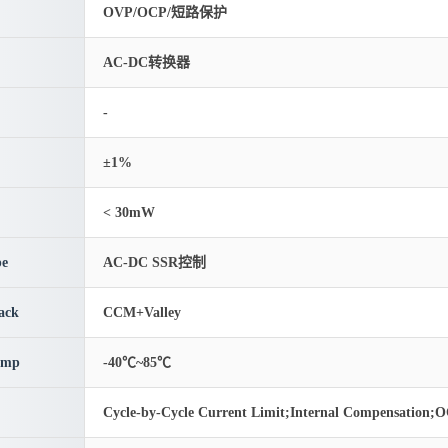
OVP/OCP/短路保护
AC-DC转换器
-
±1%
< 30mW
pe
AC-DC SSR控制
ack
CCM+Valley
emp
-40℃~85℃
Cycle-by-Cycle Current Limit;Internal Compensation