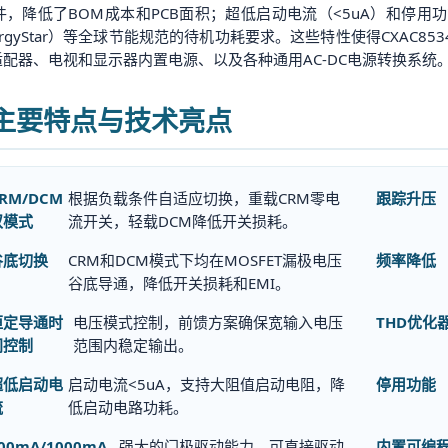
件，降低了BOM成本和PCB面积；超低启动电流（<5uA）和停用
ergyStar）等全球节能规范的待机功耗要求。这些特性使得CXAC85
适配器、电视和显示器内置电源、以及各种通用AC-DC电源转换系统
. 主要特点与技术亮点
RM/DCM
根据负载条件自适应切换，重载CRM零电
跟踪升压
双模式
流开关，轻载DCM降低开关损耗。
谷底切换
CRM和DCM模式下均在MOSFET漏极电压
频率降低
谷底导通，降低开关损耗和EMI。
恒定导通时
电压模式控制，前馈方案确保宽输入电压
THD优化
间控制
范围内稳定输出。
超低启动电
启动电流<5uA，支持大阻值启动电阻，降
停用功能
流
低启动电路功耗。
00mA/1000mA
强大的门极驱动能力，可直接驱动
内置可编