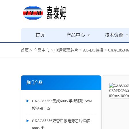
首页
产品中心
技术资源
首页
>
产品中心
>
电源管理芯片
>
AC-DC转换
> CXAC853
热门产品
CXAC85263集成600V半桥驱动PWM
控制器：双
CXAC85256双管正激电源芯片详解：
600V半