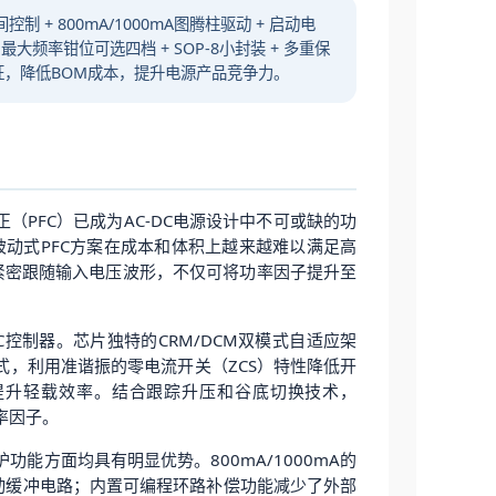
制 + 800mA/1000mA图腾柱驱动 + 启动电
 最大频率钳位可选四档 + SOP-8小封装 + 多重保
法规认证，降低BOM成本，提升电源产品竞争力。
PFC）已成为AC-DC电源设计中不可或缺的功
统的被动式PFC方案在成本和体积上越来越难以满足高
紧密跟随输入电压波形，不仅可将功率因子提升至
控制器。芯片独特的CRM/DCM双模式自适应架
式，利用准谐振的零电流开关（ZCS）特性降低开
提升轻载效率。结合跟踪升压和谷底切换技术，
率因子。
护功能方面均具有明显优势。800mA/1000mA的
驱动缓冲电路；内置可编程环路补偿功能减少了外部