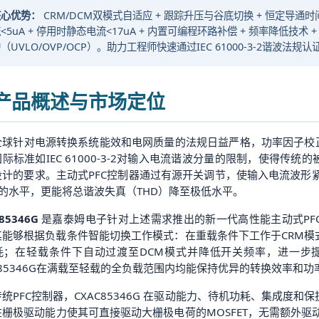
核心优势：
CRM/DCM双模式自适应 + 跟踪升压与谷底切换 + 恒定导通时间控
<5uA + 停用时静态电流<17uA + 内置可编程环路补偿 + 频率降低技术 +
（UVLO/OVP/OCP）。助力工程师快速通过IEC 61000-3-2谐波
. 产品概述与市场定位
全球针对电源转换系统能效和电网质量的法规日益严格，功率因子校正（
际标准如IEC 61000-3-2对输入电流谐波分量的限制，使得传
设计的要求。主动式PFC控制器通过有源开关调节，使输入电流波形
1的水平，更能将总谐波失真（THD）降至极低水平。
85346G
是嘉泰姆电子针对上述需求推出的新一代高性能主动式PFC
其能够根据负载条件智能切换工作模式：在重载条件下工作于CRM模
耗；在轻载条件下自动过渡至DCM模式并降低开关频率，进一步
C85346G在满载至轻载的全负载范围内均能保持优异的转换效率和功
统PFC控制器，CXAC85346G 在驱动能力、待机功耗、集成度和保
柱栅极驱动能力使其可直接驱动大栅极电荷的MOSFET，无需额外