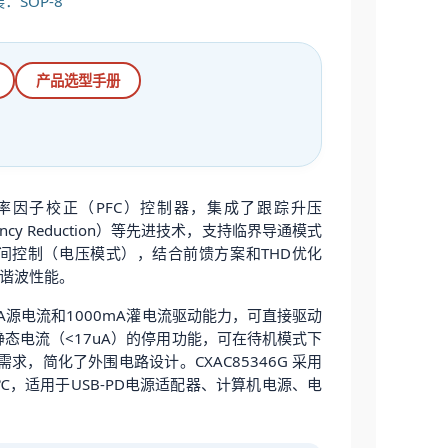
装：SOP-8
产品选型手册
率因子校正（PFC）控制器，集成了跟踪升压
equency Reduction）等先进技术，支持临界导通模式
间控制（电压模式），结合前馈方案和THD优化
谐波性能。
00mA源电流和1000mA灌电流驱动能力，可直接驱动
静态电流（<17uA）的停用功能，可在待机模式下
，简化了外围电路设计。CXAC85346G 采用
5℃，适用于USB-PD电源适配器、计算机电源、电