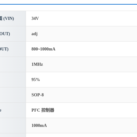
(VIN)
34V
OUT)
adj
UT)
800~1000mA
1MHz
95%
SOP-8
e
PFC 控制器
1000mA