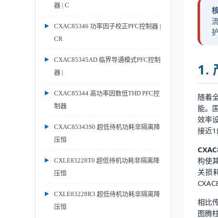
器 | C
流
CXAC85346 功率因子校正PFC控制器 |
护
CR
CXAC85345AD 临界导通模式PFC控制
1
器 |
CXAC85344 高功率因数低THD PFC控
随着
制器
能。国
效率
CXAC85343S0 超低待机功耗非隔离降
接近
压恒
CXAC
构使
CXLE83228T0 超低待机功耗非隔离降
关损
压恒
CXA
CXLE83228R3 超低待机功耗非隔离降
相比传
压恒
图腾