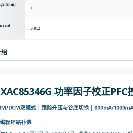
age (min)
7
urrent
0.012
介绍
CXAC85346G 功率因子校正PF
RM/DCM双模式 | 跟踪升压与谷底切换 | 800mA/1000
编程环路补偿