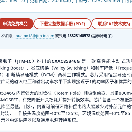
：Rev 1.0 | 更新日期：2026年6月 | 型号：CXAC85346G | 封
申请免费样品
下载完整数据手册 (PDF)
联系FAE技术支持
技术咨询：
ouamo18@jtm-ic.com
或致电
13823140578
(嘉泰姆电子)
电子（JTM-IC）
推出的
CXAC85346G
是一款高性能主动式功
cking Boost）、谷底切换（Valley Switching）和频率降低（Fr
RM）和断续导通模式（DCM）两种工作模式。芯片采用恒定导通时
在广泛的输入电压和输出功率水平下实现接近于1的功率因子和优异的
C85346G 内置强大的图腾柱（Totem Pole）栅极驱动器，具备8
MOSFET，有效降低开关损耗并提升转换效率。芯片包含一个极低
降至最低。此外，内置可编程环路补偿电路大幅减少对外部元件的需求
-8封装，工作接头温度范围-40℃至125℃，环境温度范围-40℃至8
显示器电源供应器以及通用电源转换系统。