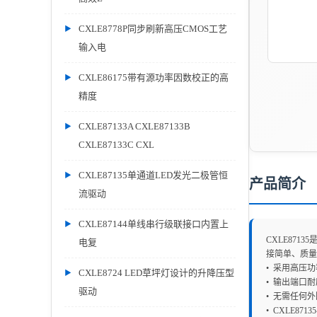
CXLE8778P同步刷新高压CMOS工艺
输入电
CXLE86175带有源功率因数校正的高
精度
CXLE87133A CXLE87133B
CXLE87133C CXL
CXLE87135单通道LED发光二极管恒
产品简介
流驱动
CXLE87144单线串行级联接口内置上
CXLE87
电复
接简单、质量可
• 采用高压
CXLE8724 LED草坪灯设计的升降压型
• 输出端口耐
驱动
• 无需任何
• CXLE871