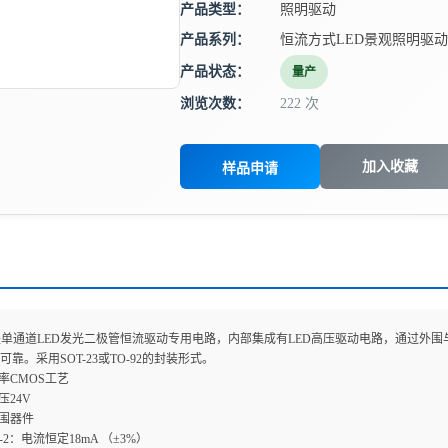
产品类型：
照明驱动
产品系列：
恒流方式LED景观照明驱动
产品状态：
量产
浏览次数：
222 次
加入收藏
样品申请
135是单通道LED发光二极管恒流驱动专用电路，内部集成有LED高压驱动电路，通过
靠。采用SOT-23或TO-92的封装形式。
功率CMOS工艺
压24V
外围器件
35-2：电流恒定18mA （±3%）