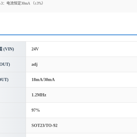
35-3：电流恒定30mA （±3%）
(VIN)
24V
OUT)
adj
UT)
18mA/30mA
1.2MHz
97%
SOT23/TO-92