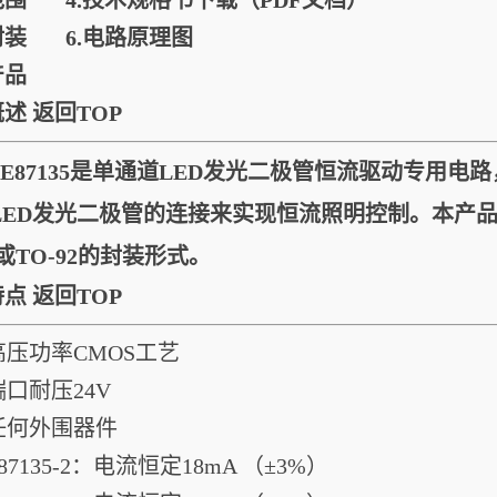
范围
4.
技术规格书下载
（PDF文档）
封装
6.
电路原理图
产品
概述
返回TOP
E87135是单通道LED发光二极管恒流驱动专用电
LED发光二极管的连接来实现恒流照明控制。本产
23或TO-92的封装形式。
特点
返回TOP
高压功率CMOS工艺
端口耐压24V
任何外围器件
E87135-2：电流恒定18mA （±3%）