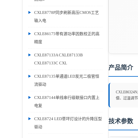
CXLE8778P同步刷新高压CMOS工艺
输入电
CXLE86175带有源功率因数校正的高
精度
CXLE87133A CXLE87133B
CXLE87133C CXL
产品简介
CXLE87135单通道LED发光二极管恒
流驱动
CXLE863
CXLE87144单线串行级联接口内置上
偿、过温调节
电复
CXLE8724 LED草坪灯设计的升降压型
技术参数
驱动