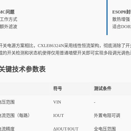
MC问题
ESOP8
工作方式
散热增强
额外滤波
适合DO
开关电源方案相比，CXLE86324N采用线性恒流架构，彻底消除了
成的开关检测和状态机使得仅用普通墙壁开关即可实现多段调光调色温
关键技术参数表
符号
测试条件
电压范围
VIN
-
电流范围（每路）
IOUT
外置电阻可调
电流精度
ΔIOUT/IOUT
全电压范围