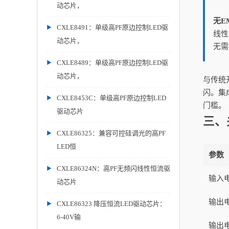
动芯片，
无E
CXLE8491：单级高PF原边控制LED驱
线性
动芯片，
无需
CXLE8489：单级高PF原边控制LED驱
动芯片，
与传统
闪。集
CXLE8453C：单级高PF原边控制LED
门槛。
驱动芯片
三、
CXLE86325：兼容可控硅调光的高PF
LED恒
参数
CXLE86324N：高PF无频闪线性恒流驱
输入
动芯片
输出
CXLE86323 降压恒流LED驱动芯片：
6-40V输
输出