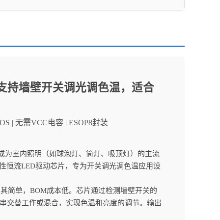
片，支持墙壁开关调光调色温，适合
OS | 无需VCC电容 | ESOP8封装
已成为室内照明（如球泡灯、筒灯、吸顶灯）的主流
的线性恒流LED驱动芯片，专为开关调光调色温应用设
电路极其简单，BOM成本低。芯片通过检测墙壁开关的
灯串交替工作或混合，实现色温和亮度的调节。输出