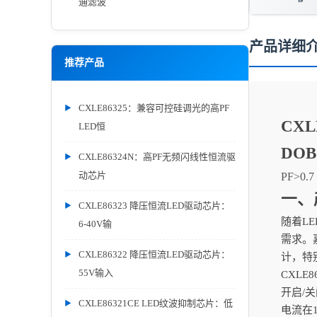
通滤波
产品详细
推荐产品
CXLE86325：兼容可控硅调光的高PF
CX
LED恒
DO
CXLE86324N：高PF无频闪线性恒流驱
动芯片
PF>0
一、
CXLE86323 降压恒流LED驱动芯片：
随着L
6-40V输
需求。
CXLE86322 降压恒流LED驱动芯片：
计，特别
55V输入
CXL
开启/
CXLE86321CE LED纹波抑制芯片：低
电流在