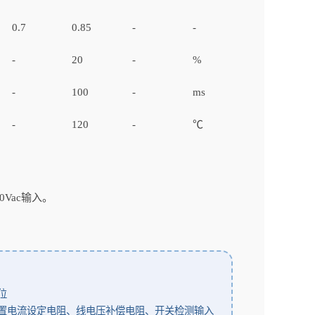
0.7
0.85
-
-
-
20
-
%
-
100
-
ms
-
120
-
℃
Vac输入。
位
串、外置电流设定电阻、线电压补偿电阻、开关检测输入