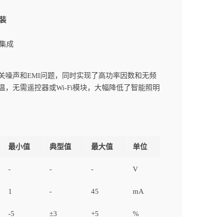
封装
B集成
开关噪声和EMI问题，同时实现了高功率因数和无频
，无需遥控器或Wi-Fi模块，大幅降低了智能照明
最小值
典型值
最大值
单位
-
-
-
V
1
-
45
mA
-5
±3
+5
%