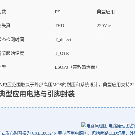
因数
PF
典型应用
波失真
THD
220Vac
状态检测时间
T_detect
-
调节起始温度
T_OTR
-
类型
ESOP8（带散热焊盘）
入电压范围取决于外部高压MOS的耐压和系统设计，典型应用支持220
典型应用电路与引脚封装
电路原理图占
正式发布时替换为 CXLE86324N 典型应用电路图，包括两路LED灯