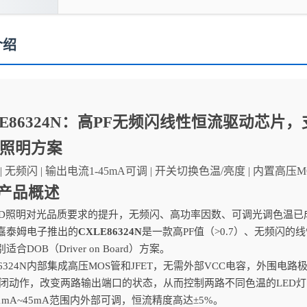
介绍
LE86324N：高PF无频闪线性恒流驱动芯
B照明方案
.7 | 无频闪 | 输出电流1-45mA可调 | 开关切换色温/亮度 | 内置高压M
产品概述
ED照明对光品质要求的提升，无频闪、高功率因数、可调光调色温
嘉泰姆电子推出的
CXLE86324N
是一款高PF值（>0.7）、无频闪
适合DOB（Driver on Board）方案。
E86324N内部集成高压MOS管和JFET，无需外部VCC电容，外围
关闭动作，改变两路输出端口的状态，从而控制两路不同色温的LED
1mA~45mA范围内外部可调，恒流精度高达±5%。