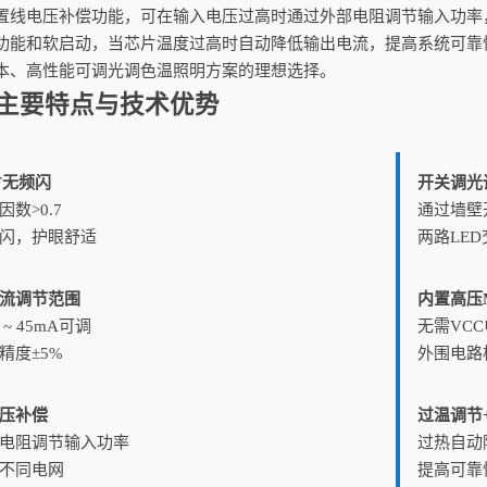
置线电压补偿功能，可在输入电压过高时通过外部电阻调节输入功率
功能和软启动，当芯片温度过高时自动降低输出电流，提高系统可靠性。CX
本、高性能可调光调色温照明方案的理想选择。
主要特点与技术优势
F无频闪
开关调光
因数>0.7
通过墙壁
闪，护眼舒适
两路LED
流调节范围
内置高压M
 ~ 45mA可调
无需VC
精度±5%
外围电路
压补偿
过温调节
电阻调节输入功率
过热自动
不同电网
提高可靠