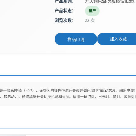
产品系列：
开关调色温/亮度线性恒流L
产品状态：
量产
浏览次数：
22 次
加入收藏
样品申请
24N是一款高PF值（>0.7）、无频闪的线性恒流开关调光调色温LED驱动芯片。输出电流1
、软启动，可通过墙壁开关切换色温和亮度。适用于球泡灯、日光灯、筒灯、吸顶灯等