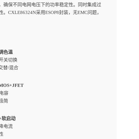
，确保不同电网电压下的功率稳定性。同时集成过
LE86324N采用ESOP8封装，无EMC问题，
调色温
开关切换
交替/混合
OS+JFET
C电容
极简
+软启动
降电流
性