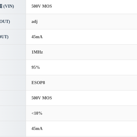
(VIN)
500V MOS
OUT)
adj
UT)
45mA
1MHz
95%
ESOP8
500V MOS
<10%
45mA