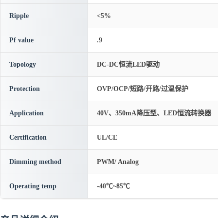
Ripple
<5%
Pf value
.9
Topology
DC-DC恒流LED驱动
Protection
OVP/OCP/短路/开路/过温保护
Application
40V、350mA降压型、LED恒流转换器
Certification
UL/CE
Dimming method
PWM/ Analog
Operating temp
-40℃~85℃