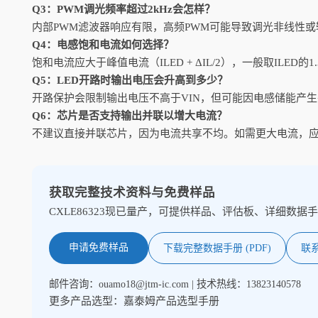
Q3：PWM调光频率超过2kHz会怎样？
内部PWM滤波器响应有限，高频PWM可能导致调光非线性或
Q4：电感饱和电流如何选择？
饱和电流应大于峰值电流（ILED + ΔIL/2），一般取ILED的
Q5：LED开路时输出电压会升高到多少？
开路保护会限制输出电压不高于VIN，但可能因电感储能产生
Q6：芯片是否支持输出并联以增大电流？
不建议直接并联芯片，因为电流共享不均。如需更大电流，应选用
获取完整技术资料与免费样品
CXLE86323现已量产，可提供样品、评估板、详细数
申请免费样品
下载完整数据手册 (PDF)
联系
邮件咨询：
ouamo18@jtm-ic.com
| 技术热线：13823140578
更多产品选型：
嘉泰姆产品选型手册