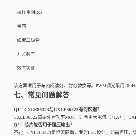
采样电阻Rcs
电感
续流二极管
开关频率
效率实测
该方案适用于车内阅读灯、射灯替换等。PWM调光采用200Hz
七、常见问题解答
Q1：CXLE86323与CXLE86322有何区别？
CXLE86322需要外置功率MOS，适合更大电流（>1A）；C
Q2：芯片能否用于恒压输出？
不能。CXLE86323是恒流驱动，专为LED设计。如需恒压