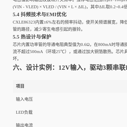
(VIN - VLED) × VLED / (VIN × L × ΔIL)，其中
5.4 抖频技术与EMI优化
CXLE86323内置±6%左右的频率抖动，使开关频谱展宽，降
管的路径，减少寄生电感引起的振铃。
5.5 热设计与保护
芯片内置功率管的导通电阻典型值为0.6Ω，在800mA时导通损
流不超过500mA（环境25℃），或通过加大铜箔散热。芯
坏。
六、设计实例：12V输入，驱动3颗串联L
项目
输入电压
LED负载
输出电流