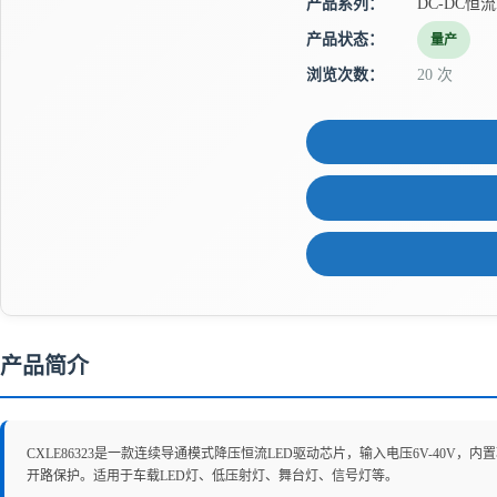
产品系列：
DC-DC恒
产品状态：
量产
浏览次数：
20 次
产品简介
CXLE86323是一款连续导通模式降压恒流LED驱动芯片，输入电压6V-40V
开路保护。适用于车载LED灯、低压射灯、舞台灯、信号灯等。