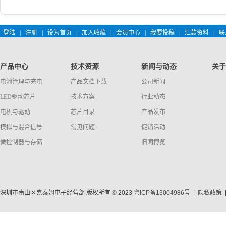
登陆
|
注册
|
设为首页
|
加入收藏
|
会员中心
|
我要投稿
|
汇款资料
|
联
产品中心
技术资源
新闻与动态
关于
电池管理与充电
产品文档下载
公司新闻
LED驱动芯片
技术方案
行业动态
电机与驱动
芯片目录
产品发布
模拟与混合信号
常见问题
促销活动
微控制器与存储
旧闻博览
深圳市南山区嘉泰姆电子经营部 版权所有 © 2023
粤ICP备13004986号
|
隐私政策