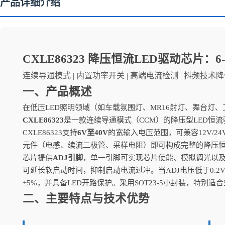
产品详细介绍
CXLE86323 降压恒流LED驱动芯片：
连续导通模式 | 内置功率开关 | 高端电流检测 | 抖频技术降低EM
一、产品概述
在低压LED照明领域（如车载氛围灯、MR16射灯、舞台
CXLE86323
是一款连续导通模式（CCM）的降压型LED恒
CXLE86323支持
6V至40V
的宽输入电压范围，可兼容12V/2
元件（电感、续流二极管、采样电阻）即可构成完整的降压
芯片提供
ADJ引脚
，单一引脚可实现芯片使能、模拟调光以及
可延长软启动时间，抑制启动电流过冲。当ADJ电压低于0.2
±5%，并具备LED开路保护。采用SOT23-5小封装，特别
二、主要特点与技术优势