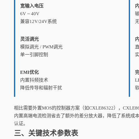
宽输入电压
6V ~ 40V
输
兼容12V/24V系统
灵活调光
模拟调光 / PWM调光
单一引脚控制
EMI优化
内置抖频技术
L
降低传导和辐射干扰
相比需要外置MOS的控制器方案（如CXLE86322），CXL
内置高端电流检测省去了额外的差分放大器，降低了系统成本
认证。
三、关键技术参数表