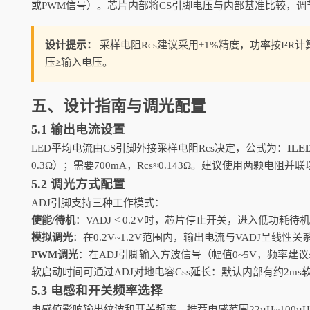
或PWM信号）。芯片内部将CS引脚电压与内部基准比较，调
设计提示：
采样电阻Rcs建议采用±1%精度，功率按I²
压≥输入电压。
五、设计指南与调光配置
5.1 输出电流设置
LED平均电流由CS引脚外接采样电阻Rcs决定，公式为：
ILED
0.3Ω）；需要700mA，Rcs≈0.143Ω。建议使用两颗电
5.2 调光方式配置
ADJ引脚支持三种工作模式：
使能/待机
：VADJ < 0.2V时，芯片停止开关，进入低功耗待
模拟调光
：在0.2V~1.2V范围内，输出电流与VADJ呈线
PWM调光
：在ADJ引脚输入方波信号（幅值0~5V，频率建
软启动时间可通过ADJ对地电容Css延长：默认内部有约2m
5.3 电感和开关频率选择
电感值影响输出纹波和开关频率。推荐电感范围22µH~100µH，饱