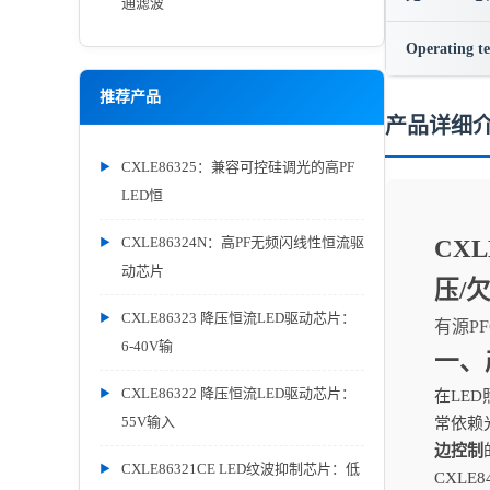
通滤波
Operating t
推荐产品
产品详细
CXLE86325：兼容可控硅调光的高PF
LED恒
CXLE86324N：高PF无频闪线性恒流驱
CX
动芯片
压/
CXLE86323 降压恒流LED驱动芯片：
有源PF
6-40V输
一、
CXLE86322 降压恒流LED驱动芯片：
在LE
55V输入
常依赖
边控制
CXLE86321CE LED纹波抑制芯片：低
CXLE