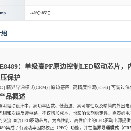
emp
-40℃~85℃
介绍
LE8489：单级高PF原边控制LED驱动芯片
欠压保护
C | 临界导通模式(CRM) | 原边感应 | 高精度恒流(±5%) | 可调过温
产品概述
D照明驱动设计中，高功率因数、低谐波、高可靠性以及精简的外围
光耦和次级反馈电路，不仅增加成本，也影响长期稳定性。嘉泰姆电
的交流-直流LED驱动芯片，为高性能、高性价比的LED驱动电源提
8489集成了有源功率因数校正（PFC）功能，并在
临界导通模式（CR