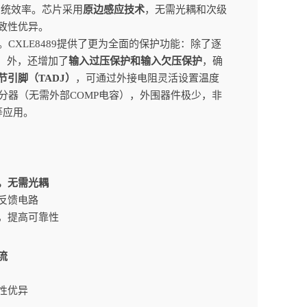
系统效率。芯片采用
原边感应技术
，无需光耦和次级
致性优异。
CXLE8489提供了更为全面的保护功能：除了逐
P）外，还增加了
输入过压保护和输入欠压保护
，确
节引脚（TADJ）
，可通过外接电阻灵活设置温度
置积分器（无需外部COMP电容），外围器件极少，非
灯等应用。
，无需光耦
反馈电路
，提高可靠性
流
性优异