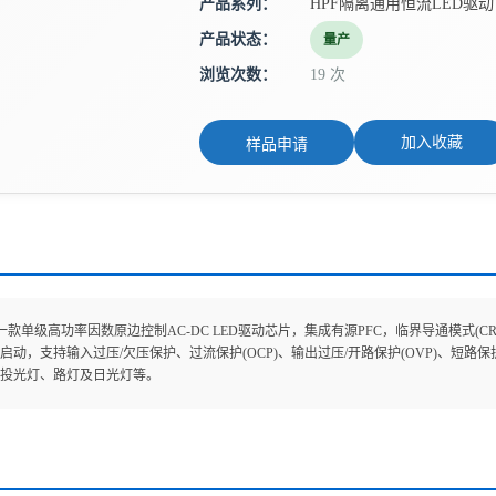
产品系列：
HPF隔离通用恒流LED驱动
产品状态：
量产
浏览次数：
19 次
加入收藏
样品申请
9是一款单级高功率因数原边控制AC-DC LED驱动芯片，集成有源PFC，临界导通模式(
动，支持输入过压/欠压保护、过流保护(OCP)、输出过压/开路保护(OVP)、短路保护(
投光灯、路灯及日光灯等。