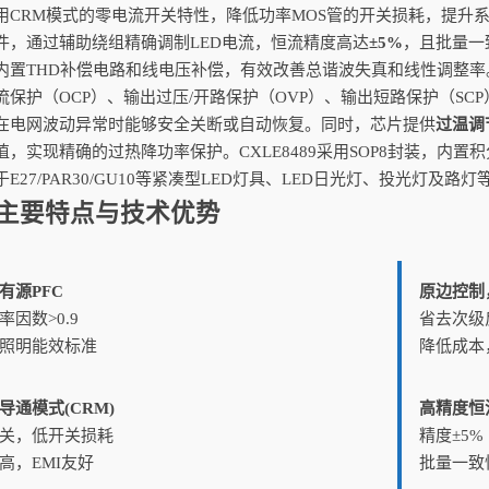
用CRM模式的零电流开关特性，降低功率MOS管的开关损耗，提升
件，通过辅助绕组精确调制LED电流，恒流精度高达
±5%
，且批量一
内置THD补偿电路和线电压补偿，有效改善总谐波失真和线性调整率。
流保护（OCP）、输出过压/开路保护（OVP）、输出短路保护（SC
在电网波动异常时能够安全关断或自动恢复。同时，芯片提供
过温调
值，实现精确的过热降功率保护。CXLE8489采用SOP8封装，内
E27/PAR30/GU10等紧凑型LED灯具、LED日光灯、投光灯及路
主要特点与技术优势
有源PFC
原边控制
率因数>0.9
省去次级
照明能效标准
降低成本
导通模式(CRM)
高精度恒
关，低开关损耗
精度±5%
高，EMI友好
批量一致