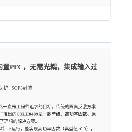
，内置PFC，无需光耦，集成输入过
保护 | SOP8封装
电路一直是工程师追求的目标。传统的隔离反激方案
子推出的
CXLE8489
是一款
单级、高功率因数、原
供了理想的解决方案。
M）
下运行，能实现高功率因数（典型值>0.9），