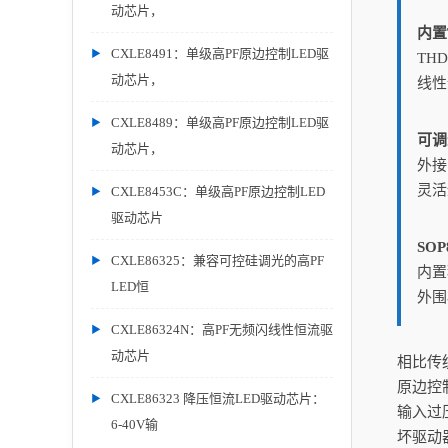
动芯片，
内置
CXLE8491：单级高PF原边控制LED驱
TH
动芯片，
线性
CXLE8489：单级高PF原边控制LED驱
可调
动芯片，
外接
灵活
CXLE8453C：单级高PF原边控制LED
驱动芯片
SO
CXLE86325：兼容可控硅调光的高PF
内置
LED恒
外围
CXLE86324N：高PF无频闪线性恒流驱
动芯片
相比传
原边控
CXLE86323 降压恒流LED驱动芯片：
输入过
6-40V输
坏驱动