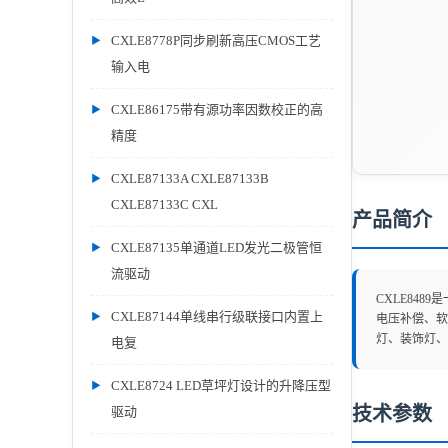
CXLE8778P同步刷新高压CMOS工艺
输入电
CXLE86175带有源功率因数校正的高
精度
CXLE87133A CXLE87133B
CXLE87133C CXL
产品简介
CXLE87135单通道LED发光二极管恒
流驱动
CXLE848
CXLE87144单线串行级联接口内置上
电压补偿、软启
灯、装饰灯、
电复
CXLE8724 LED草坪灯设计的升降压型
技术参数
驱动