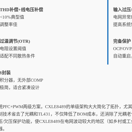
THD补偿+线电压补偿
输入过压
D<10%典型值
电网异常
调整率佳
提高系统
过温调节(OTR)
完备保护
电阻设置阈值
OCP/OVP
适配不同散热条件
自动重启
P8封装
积分器，无外部COMP
极简，适合紧凑设计
统PFC+PWM两级方案，CXLE8489的单级架构大大简化了拓扑，
制技术省去了光耦和TL431，不仅降低了BOM成本，还消除了光耦
压/欠压保护功能，使CXLE8489在电网波动较大的地区（如乡村
器。