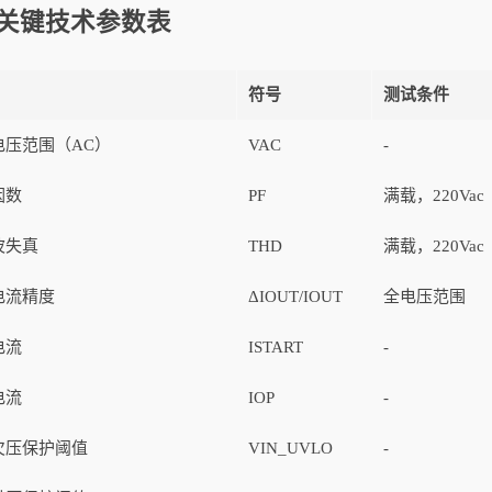
关键技术参数表
符号
测试条件
电压范围（AC）
VAC
-
因数
PF
满载，220Vac
波失真
THD
满载，220Vac
电流精度
ΔIOUT/IOUT
全电压范围
电流
ISTART
-
电流
IOP
-
欠压保护阈值
VIN_UVLO
-