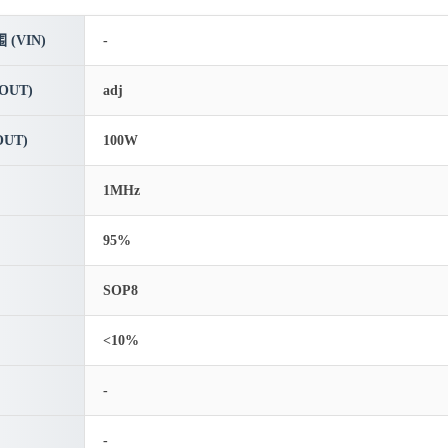
(VIN)
-
OUT)
adj
UT)
100W
1MHz
95%
SOP8
<10%
-
-