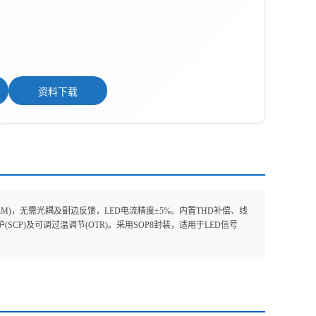
资料下载
CRM)，无需光耦及副边反馈，LED电流精度±5%。内置THD补偿、线
SCP)及可调过温调节(OTR)。采用SOP8封装，适用于LED信号