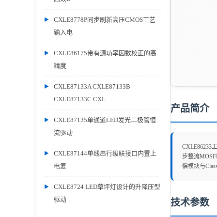
CXLE8778P同步刷新高压CMOS工艺
输入电
CXLE86175带有源功率因数校正的高
精度
CXLE87133A CXLE87133B
CXLE87133C CXL
产品简介
CXLE87135单通道LED发光二极管恒
流驱动
CXLE86
CXLE87144单线串行级联接口内置上
步整流MOSF
电复
偿模块与Cla
CXLE8724 LED草坪灯设计的升降压型
驱动
技术参数