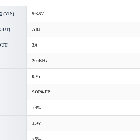
(VIN)
5~45V
OUT)
ADJ
UT)
3A
200KHz
0.95
SOP8-EP
±4%
15W
<5%