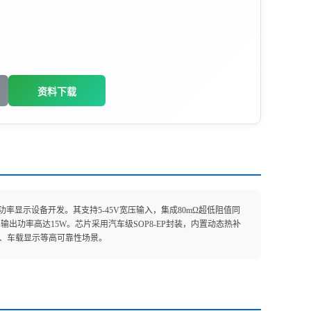
资料下载
率显示设备开发。其支持5-45V宽压输入，集成80mΩ超低阻值同
列，输出功率高达15W。芯片采用汽车级SOP8-EP封装，内置动态热补
业照明、车载显示等高可靠性场景。