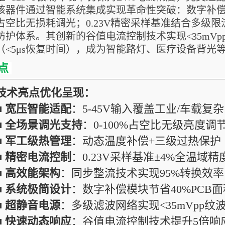
该器件通过智能系统集成实现革命性突破：数字补偿核心
占空比无损耗调光；0.23V精密采样基准结合多级
防护体系。其创新的谷值电流控制技术实现<35mV
（<5μs恢复时间），成为智能路灯、医疗设备背光
点
技术亮点优化呈现：
■
宽压智能适配
：5-45V输入覆盖工业/车载复
■
全场景调光支持
：0-100%占空比无级亮度调
■
军工级热管理
：动态温度补偿+三级过热保护
■
精密电流控制
：0.23V采样基准±4%全温域精
■
高效能架构
：同步整流技术实现95%转换效率
■
系统极简设计
：数字补偿模块节省40%PCB面
■
超静音电源
：多级滤波网络实现<35mVpp纹
■
快速动态响应
：谷值电流控制技术提升5倍响