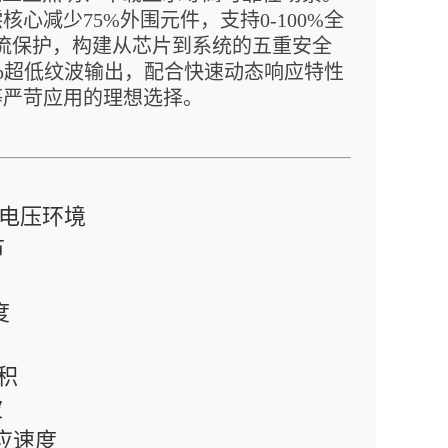
减少75%外围元件，支持0-100%全
限流保护，构建从芯片到系统的五重安全
pp超低纹波输出，配合快速动态响应特性
等严苛应用的理想选择。
杂电压环境
节
度
积
波
应速度