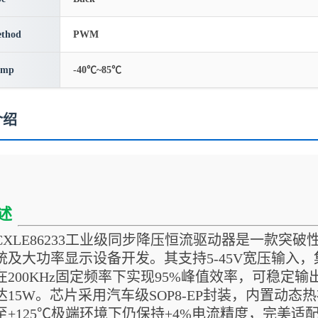
thod
PWM
emp
-40℃~85℃
介绍
述
CXLE86233工业级同步降压恒流驱动器是一款突
统及大功率显示设备开发。其支持5-45V宽压输入，集
在200KHz固定频率下实现95%峰值效率，可稳定输
达15W。芯片采用汽车级SOP8-EP封装，内置动态热补偿
至+125℃极端环境下仍保持±4%电流精度，完美