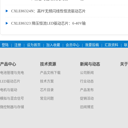
CXLE86324N：高PF无频闪线性恒流驱动芯片
CXLE86323 降压恒流LED驱动芯片：6-40V输
登陆
|
注册
|
设为首页
|
加入收藏
|
会员中心
|
我要投稿
|
汇款资料
|
联
产品中心
技术资源
新闻与动态
关于
电池管理与充电
产品文档下载
公司新闻
LED驱动芯片
技术方案
行业动态
电机与驱动
芯片目录
产品发布
模拟与混合信号
常见问题
促销活动
微控制器与存储
旧闻博览