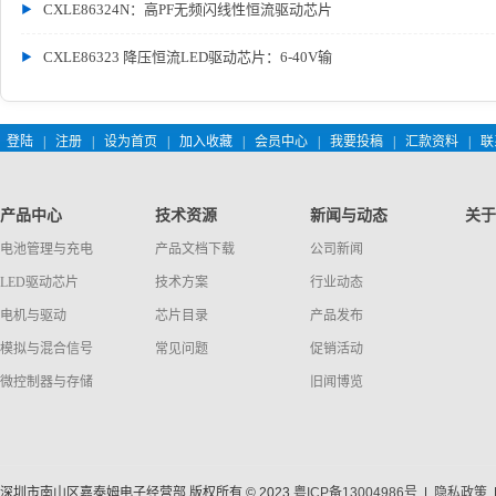
CXLE86324N：高PF无频闪线性恒流驱动芯片
CXLE86323 降压恒流LED驱动芯片：6-40V输
登陆
|
注册
|
设为首页
|
加入收藏
|
会员中心
|
我要投稿
|
汇款资料
|
联
产品中心
技术资源
新闻与动态
关于
电池管理与充电
产品文档下载
公司新闻
LED驱动芯片
技术方案
行业动态
电机与驱动
芯片目录
产品发布
模拟与混合信号
常见问题
促销活动
微控制器与存储
旧闻博览
深圳市南山区嘉泰姆电子经营部 版权所有 © 2023
粤ICP备13004986号
|
隐私政策