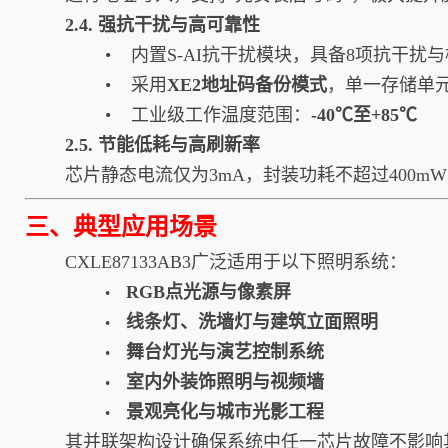
2.4. 强抗干扰与高可靠性
• 内置S-AI抗干扰模块，具备8项抗干扰
• 采用
XE2地址码备份模式
，单一存储单
• 工业级工作温度范围：
-40℃至+85℃
2.5. 节能低耗与高刷新率
芯片静态电流仅为3mA，封装功耗不超过400m
三、典型应用场景
CXLE87133AB3广泛适用于以下照明系统：
RGB点光源与像素屏
•
线条灯、洗墙灯与建筑立面照明
•
舞台灯光与演艺控制系统
•
室内外装饰照明与视频墙
•
景观亮化与城市光影工程
•
其并联架构设计确保系统中任一芯片故障不影响