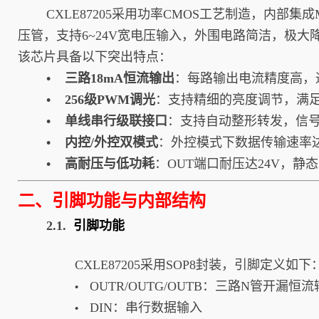
CXLE87205采用功率CMOS工艺制造，内部集
压管，支持6~24V宽电压输入，外围电路简洁，极
该芯片具备以下突出特点：
• 三路18mA恒流输出
：每路输出电流精度高，通
• 256级PWM调光
：支持精细的亮度调节，满
• 单线串行级联接口
：支持自动整形转发，信
• 内控/外控双模式
：外控模式下数据传输速率达
• 高耐压与低功耗
：OUT端口耐压达24V，静
二、引脚功能与内部结构
2.1.
引脚功能
CXLE87205采用SOP8封装，引脚定义如下
OUTR/OUTG/OUTB：三路N管开漏恒
•
DIN：串行数据输入
•