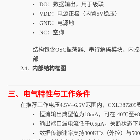
DO：数据输出，用于级联
•
VDD：电源正极（内置5V稳压）
•
GND：电源地
•
NC：空脚
•
结构包含OSC振荡器、串行解码模块、内
部
2.1. 内部结构框图
三、电气特性与工作条件
在推荐工作电压4.5V~6.5V范围内，CXLE87
恒流输出典型值为18mA，可在-40℃至
•
输出端口漏电流低于0.5μA，关断状态
•
数据传输速率支持800KHz（外控）与50
•