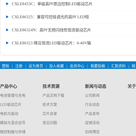
CXLE8453C：单级高PF原边控制LED驱动芯片
CXLE86325：兼容可控硅调光的高PF LED恒
CXLE86324N：高PF无频闪线性恒流驱动芯片
CXLE86323 降压恒流LED驱动芯片：6-40V输
登陆
|
注册
|
设为首页
|
加入收藏
|
会员中心
|
我要投稿
|
汇款资料
|
联
产品中心
技术资源
新闻与动态
关于
电池管理与充电
产品文档下载
公司新闻
LED驱动芯片
技术方案
行业动态
电机与驱动
芯片目录
产品发布
模拟与混合信号
常见问题
促销活动
微控制器与存储
旧闻博览