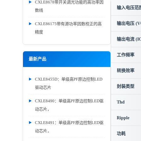
CXLE8678带开关调光功能的高功率因
输入电压范围 
数线
输出电压 (V
CXLE86175带有源功率因数校正的高
精度
输出电流 (IO
工作频率
最新产品
转换效率
CXLE8455D：单级高PF原边控制LED
封装类型
驱动芯片
CXLE8490：单级高PF原边控制LED驱
Thd
动芯片，
Ripple
CXLE8491：单级高PF原边控制LED驱
动芯片，
功耗