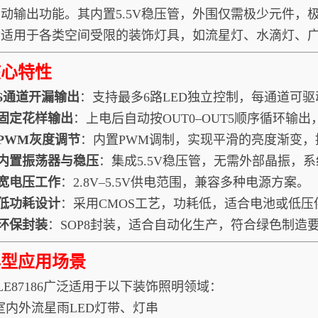
动输出功能。其内置5.5V稳压管，外围仅需极少元件，极
，适用于各类空间受限的装饰灯具，如流星灯、水滴灯、
核心特性
 6通道开漏输出
：支持最多6路LED独立控制，每通道可驱动
 固定花样输出
：上电后自动按OUT0–OUT5顺序循环输
 PWM灰度调节
：内置PWM调制，实现平滑的亮度渐变，
 内置振荡器与稳压
：集成5.5V稳压管，无需外部晶振，
 宽电压工作
：2.8V–5.5V供电范围，兼容多种电源方案。
 低功耗设计
：采用CMOS工艺，功耗低，适合电池或低压
 环保封装
：SOP8封装，适合自动化生产，符合绿色制造
典型应用场景
LE87186广泛适用于以下装饰照明领域：
室内外流星雨LED灯带、灯串