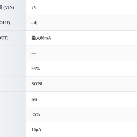
(VIN)
7V
OUT)
adj
UT)
最大80mA
—
95%
SOP8
n/a
<5%
10μA