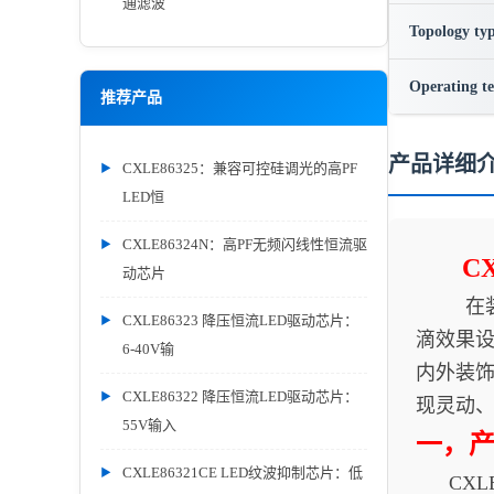
通滤波
Topology ty
Operating t
推荐产品
产品详细
CXLE86325：兼容可控硅调光的高PF
LED恒
CXLE86324N：高PF无频闪线性恒流驱
C
动芯片
在装饰照
CXLE86323 降压恒流LED驱动芯片：
滴效果设
6-40V输
内外装饰
CXLE86322 降压恒流LED驱动芯片：
现灵动、
55V输入
一，
CXLE86321CE LED纹波抑制芯片：低
CXLE