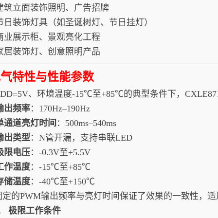
建筑立面装饰照明、广告招牌
节日装饰灯具（如圣诞树灯、节日挂灯）
商业展示柜、景观亮化工程
家居装饰灯、创意照明产品
电气特性与性能参数
DD=5V、环境温度-15℃至+85℃的典型条件下，CXLE
输出频率
：170Hz–190Hz
单通道亮灯时间
：500ms–540ms
输出类型
：N管开漏，支持串联LED
极限电压
：-0.3V至+5.5V
工作温度
：-15℃至+85℃
存储温度
：-40℃至+150℃
固定的PWM输出频率与亮灯时间保证了效果的一致性，适
.1. 极限工作条件