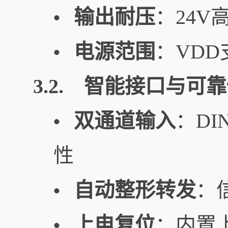
输出耐压
：24V
•
电源范围
：VDD
•
3.2. 智能接口与可
双通道输入
：D
•
性
自动整形转发
：
•
上电复位
：内置
•