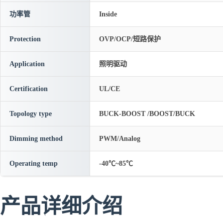
功率管
Inside
Protection
OVP/OCP/短路保护
Application
照明驱动
Certification
UL/CE
Topology type
BUCK-BOOST /BOOST/BUCK
Dimming method
PWM/Analog
Operating temp
-40℃~85℃
产品详细介绍