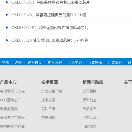
CXLE8453C：单级高PF原边控制LED驱动芯片
CXLE86325：兼容可控硅调光的高PF LED恒
CXLE86324N：高PF无频闪线性恒流驱动芯片
CXLE86323 降压恒流LED驱动芯片：6-40V输
登陆
|
注册
|
设为首页
|
加入收藏
|
会员中心
|
我要投稿
|
汇款资料
|
联
产品中心
技术资源
新闻与动态
关于
电池管理与充电
产品文档下载
公司新闻
LED驱动芯片
技术方案
行业动态
电机与驱动
芯片目录
产品发布
模拟与混合信号
常见问题
促销活动
微控制器与存储
旧闻博览