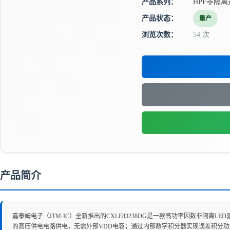
产品系列：
HPF非隔离
产品状态：
量产
浏览次数：
54 次
产品简介
嘉泰姆电子（JTM-IC）全新推出的CXLE83238DG是一款高功率因数非
的高压供电电路供电，无需外部VDD电容；通过内部数字积分器实现误差积分功能，