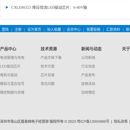
CXLE86323 降压恒流LED驱动芯片：6-40V输
登陆
|
注册
|
设为首页
|
加入收藏
|
会员中心
|
我要投稿
|
汇款资料
|
联
产品中心
技术资源
新闻与动态
关于
电池管理与充电
产品文档下载
公司新闻
LED驱动芯片
技术方案
行业动态
电机与驱动
芯片目录
产品发布
模拟与混合信号
常见问题
促销活动
微控制器与存储
旧闻博览
深圳市南山区嘉泰姆电子经营部 版权所有 © 2023
粤ICP备13004986号
|
隐私政策