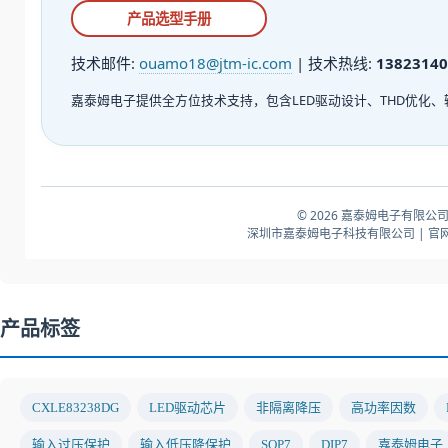
产品选型手册
技术邮件:
ouamo18@jtm-ic.com
| 技术热线:
13823140
嘉泰姆电子提供全方位技术支持，包含LED驱动设计、THD优化
© 2026 嘉泰姆电子有限公司
深圳市嘉泰姆电子科技有限公司 | 官
产品标签
CXLE83238DG
LED驱动芯片
非隔离降压
高功率因数
输入过压保护
输入低压降保护
SOP7
DIP7
嘉泰姆电子