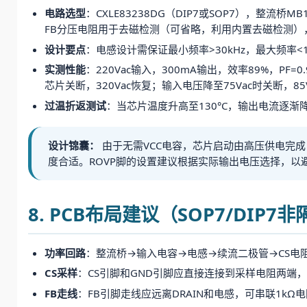
电路选型
：CXLE83238DG（DIP7或SOP7），整流桥M
FB分压电阻用于去磁检测（可省略，利用内置去磁检测），R
设计要点
：电感设计需保证最小频率>30kHz，最大频率<
实测性能
：220Vac输入，300mA输出，效率89%，PF
芯片关断，320Vac恢复；输入电压降至75Vac时关断，85
过温折返测试
：当芯片温度升高至130°C，输出电流逐渐降
设计锦囊：
由于无需VCC电容，芯片启动由高压供电完
度合适。ROVP脚的设置建议根据实际输出电压选择，以避
8. PCB布局建议（SOP7/DIP7
功率回路
：整流桥→输入电容→电感→续流二极管→CS电
CS采样
：CS引脚和GND引脚应直接连接到采样电阻两端
FB走线
：FB引脚走线应远离DRAIN和电感，可串联1k