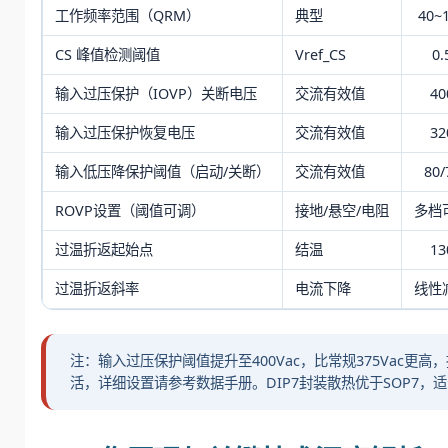
工作频率范围（QRM）
典型
40~
CS 峰值检测阈值
Vref_CS
0.
输入过压保护（IOVP）关断电压
交流有效值
40
输入过压保护恢复电压
交流有效值
32
输入低压降保护阈值（启动/关断）
交流有效值
80/
ROVP设置（阈值可调）
接地/悬空/电阻
多档
过温折返起始点
结温
13
过温折返斜率
电流下降
线性
注：输入过压保护阈值提升至400Vac，比常规375Vac
活，详细设置请参考数据手册。DIP7封装散热优于SOP7