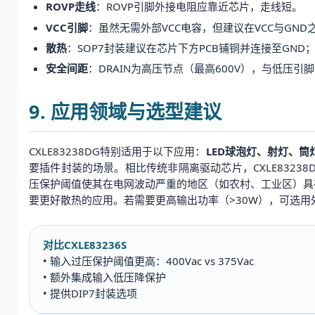
ROVP走线
：ROVP引脚外接电阻应靠近芯片，走线短。
VCC引脚
：虽然无需外部VCC电容，但建议在VCC与GND
散热
：SOP7封装建议在芯片下方PCB铺铜并连接至GN
安全间距
：DRAIN为高压节点（最高600V），与低压引脚（
9. 应用领域与选型建议
CXLE83238DG特别适用于以下应用：
LED球泡灯、射灯、筒
要插件封装的场景。相比传统非隔离驱动芯片，CXLE83238D
压保护阈值使其在电网波动严重的地区（如农村、工业区）具有更
要更好散热的应用。若需要更高输出功率（>30W），可选用外
对比CXLE83236S
• 输入过压保护阈值更高：400Vac vs 375Vac
• 额外集成输入低压降保护
• 提供DIP7封装选项