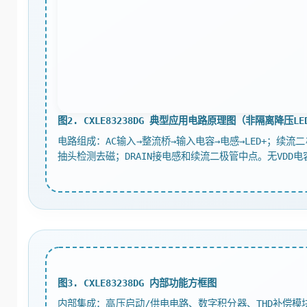
图2. CXLE83238DG 典型应用电路原理图（非隔离降压L
电路组成：AC输入→整流桥→输入电容→电感→LED+；续流
抽头检测去磁；DRAIN接电感和续流二极管中点。无VDD电
图3. CXLE83238DG 内部功能方框图
内部集成：高压启动/供电电路、数字积分器、THD补偿