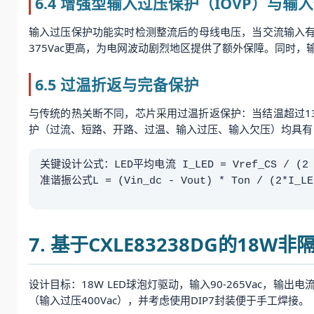
6.4 增强型输入过压保护（IOVP）与输
输入过压保护功能实时检测整流后的母线电压，当交流输入有效
375Vac更高，为电网波动剧烈地区提供了额外保障。同时，
6.5 过温折返与完备保护
与传统的热关断不同，芯片采用过温折返保护：当结温超过1
护（过流、短路、开路、过温、输入过压、输入欠压）均具有
关键设计公式：LED平均电流 I_LED = Vref_CS / (2 
准谐振公式L = (Vin_dc - Vout) * Ton / (2*
7. 基于CXLE83238DG的18W
设计目标：18W LED球泡灯驱动，输入90-265Vac，输出电流
（输入过压400Vac），并考虑使用DIP7封装便于手工焊接。