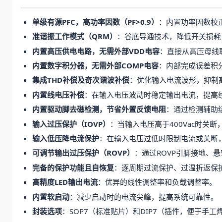
单级有源PFC，高功率因数（PF>0.9）
：内置功率因数校正
准谐振工作模式（QRM）
：谷底导通技术，降低开关损耗
内置高压供电电路，无需外部VDD电容
：直接从高压母线
内置数字积分器，无需外部COMP电容
：内部完成误差积
集成THD补偿及奇次谐波补偿
：优化输入电流波形，抑制
内置线电压补偿
：在输入电压波动时稳定输出电流，提高
内置驱动脚去磁检测，节省外置反馈电阻
：通过检测辅助
输入过压保护（IOVP）
：当输入电压高于400Vac时关
输入低压降电流保护
：在输入电压过低时限制电流或关断
可调节输出过压保护（ROVP）
：通过ROVP引脚接地、
完备的保护功能且自恢复
：逐周期过流保护、过温折返保
高精度LED输出电流
：优异的线性调整率和负载调整率。
内置软启动
：减少启动时的电流尖峰，提高系统可靠性。
封装选项
：SOP7（标准贴片）和DIP7（插件，便于手工