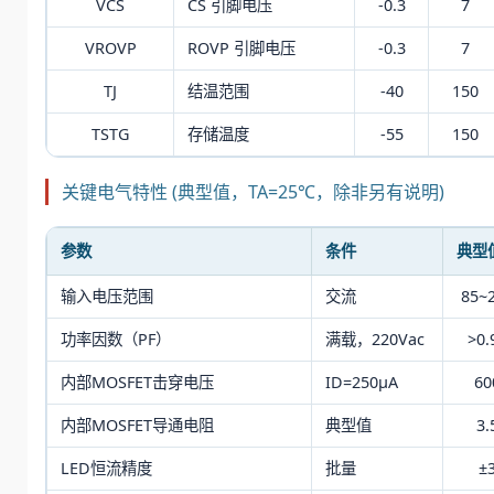
VCS
CS 引脚电压
-0.3
7
VROVP
ROVP 引脚电压
-0.3
7
TJ
结温范围
-40
150
TSTG
存储温度
-55
150
关键电气特性 (典型值，TA=25℃，除非另有说明)
参数
条件
典型
输入电压范围
交流
85~
功率因数（PF）
满载，220Vac
>0.
内部MOSFET击穿电压
ID=250μA
60
内部MOSFET导通电阻
典型值
3.
LED恒流精度
批量
±