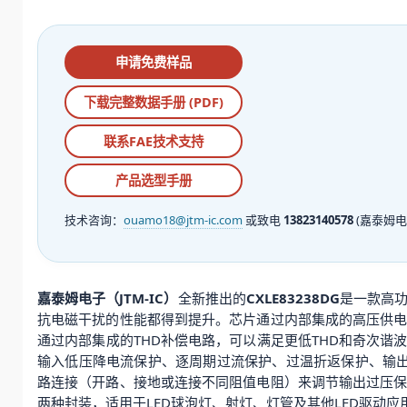
申请免费样品
下载完整数据手册 (PDF)
联系FAE技术支持
产品选型手册
技术咨询：
ouamo18@jtm-ic.com
或致电
13823140578
(嘉泰姆电
嘉泰姆电子（JTM-IC）
全新推出的
CXLE83238DG
是一款高功
抗电磁干扰的性能都得到提升。芯片通过内部集成的高压供
通过内部集成的THD补偿电路，可以满足更低THD和奇次谐波的
输入低压降电流保护、逐周期过流保护、过温折返保护、输出
路连接（开路、接地或连接不同阻值电阻）来调节输出过压保护
两种封装，适用于LED球泡灯、射灯、灯管及其他LED驱动应