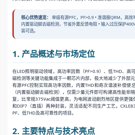
核心优势速览：
单级有源PFC，PF>0.9 • 准谐振QRM，高
内置驱动脚去磁检测，节省外置反馈电阻 • 输入过压保护400Vac
装可选。
1. 产品概述与市场定位
在LED照明驱动领域，高功率因数（PF>0.9）、低THD、
磁检测等关键功能集成于一颗芯片内部，极大地减少了外部元
有源PFC控制实现高功率因数，内置THD和奇次谐波补偿使总谐
（内置驱动脚去磁检测），仅需少量元件即可构建高性能非隔离L
复，比常规375Vac阈值更高，为电网波动剧烈地区提供更强
和DIP7（直插）两种封装，灵活适配不同生产工艺。CXLE
PF、低THD及高可靠性的项目。
2. 主要特点与技术亮点