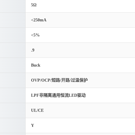
5Ω
<250mA
<5%
.9
Buck
OVP/OCP/短路/开路/过温保护
LPF非隔离通用恒流LED驱动
UL/CE
Y