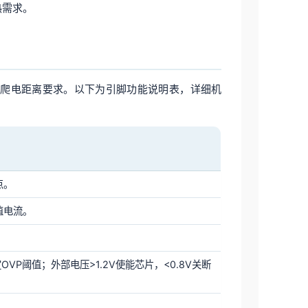
热需求。
高压应用爬电距离要求。以下为引脚功能说明表，详细机
点。
值电流。
P阈值；外部电压>1.2V使能芯片，<0.8V关断