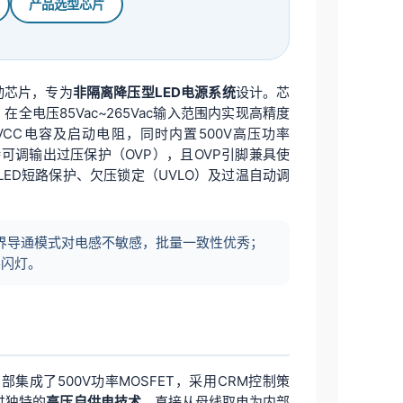
产品选型芯片
动芯片，专为
非隔离降压型LED电源系统
设计。芯
，在全电压85Vac~265Vac输入范围内实现高精度
CC电容及启动电阻，同时内置500V高压功率
支持可调输出过压保护（OVP），且OVP引脚兼具使
ED短路保护、欠压锁定（UVLO）及过温自动调
临界导通模式对电感不敏感，批量一致性优秀；
不闪灯。
部集成了500V功率MOSFET，采用CRM控制策
过独特的
高压自供电技术
，直接从母线取电为内部