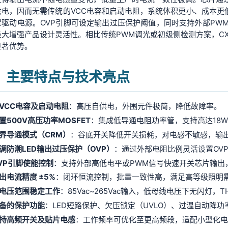
供电，因而无需传统的VCC电容和启动电阻，系统体积更小、成本更
置驱动电源。OVP引脚可设定输出过压保护阈值，同时支持外部PW
大增强产品设计灵活性。相比传统PWM调光或初级侧检测方案，CXLE
显著优势。
、主要特点与技术亮点
VCC电容及启动电阻
：高压自供电，外围元件极简，降低故障率。
置500V高压功率MOSFET
：集成低导通电阻功率管，支持高达18W~
界导通模式（CRM）
：谷底开关降低开关损耗，对电感不敏感，输出
调防潮LED输出过压保护（OVP）
：通过外部电阻比例灵活设置OV
VP引脚使能控制
：支持外部高低电平或PWM信号快速开关芯片输出
出电流精度 ±5%
：闭环恒流控制，批量一致性高，满足高等级照明
电压范围稳定工作
：85Vac~265Vac输入，低母线电压下无闪灯，
备的保护功能
：LED短路保护、欠压锁定（UVLO）、过温自动降功
持高频开关及贴片电感
：工作频率可优化至更高频段，适配小型化