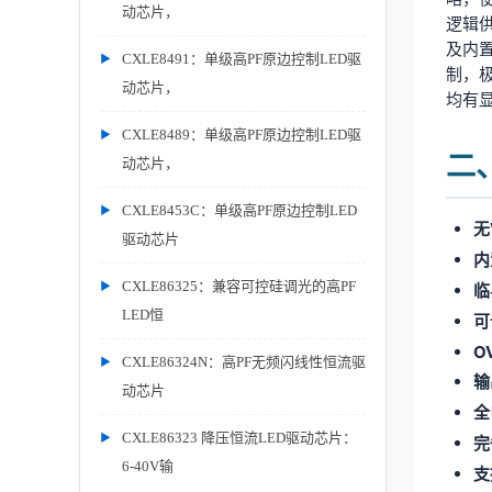
动芯片，
逻辑
及内
CXLE8491：单级高PF原边控制LED驱
制，极
动芯片，
均有
CXLE8489：单级高PF原边控制LED驱
二
动芯片，
CXLE8453C：单级高PF原边控制LED
无
驱动芯片
内
CXLE86325：兼容可控硅调光的高PF
临
LED恒
可
O
CXLE86324N：高PF无频闪线性恒流驱
输
动芯片
全
CXLE86323 降压恒流LED驱动芯片：
完
6-40V输
支