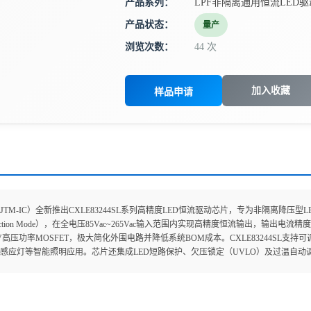
产品系列：
LPF非隔离通用恒流LED驱
产品状态：
量产
浏览次数：
44 次
加入收藏
样品申请
JTM-IC）全新推出CXLE83244SL系列高精度LED恒流驱动芯片，专为非隔离降
l Conduction Mode），在全电压85Vac~265Vac输入范围内实现高精度恒流输出
0V高压功率MOSFET，极大简化外围电路并降低系统BOM成本。CXLE83244SL
感应灯等智能照明应用。芯片还集成LED短路保护、欠压锁定（UVLO）及过温自动