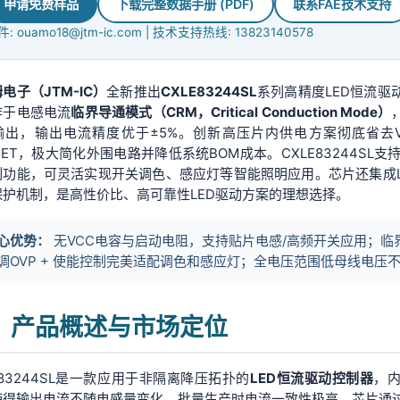
申请免费样品
下载完整数据手册 (PDF)
联系FAE技术支持
: ouamo18@jtm-ic.com | 技术支持热线: 13823140578
电子（JTM-IC）
全新推出
CXLE83244SL
系列高精度LED恒流驱
作于电感电流
临界导通模式（CRM，Critical Conduction Mode）
输出，输出电流精度优于±5%。创新高压片内供电方案彻底省去V
FET，极大简化外围电路并降低系统BOM成本。CXLE83244SL
制功能，可灵活实现开关调色、感应灯等智能照明应用。芯片还集成L
保护机制，是高性价比、高可靠性LED驱动方案的理想选择。
心优势：
无VCC电容与启动电阻，支持贴片电感/高频开关应用；
调OVP + 使能控制完美适配调色和感应灯；全电压范围低母线电压
、产品概述与市场定位
E83244SL是一款应用于非隔离降压拓扑的
LED恒流驱动控制器
，内
使得输出电流不随电感量变化，批量生产时电流一致性极高。芯片通