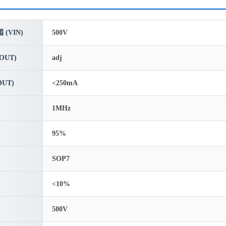
(VIN)
500V
OUT)
adj
UT)
<250mA
1MHz
95%
SOP7
<10%
500V