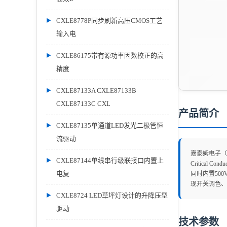
CXLE8778P同步刷新高压CMOS工艺
输入电
CXLE86175带有源功率因数校正的高
精度
CXLE87133A CXLE87133B
CXLE87133C CXL
产品简介
CXLE87135单通道LED发光二极管恒
流驱动
嘉泰姆电子（
CXLE87144单线串行级联接口内置上
Critica
电复
同时内置50
现开关调色、
CXLE8724 LED草坪灯设计的升降压型
驱动
技术参数