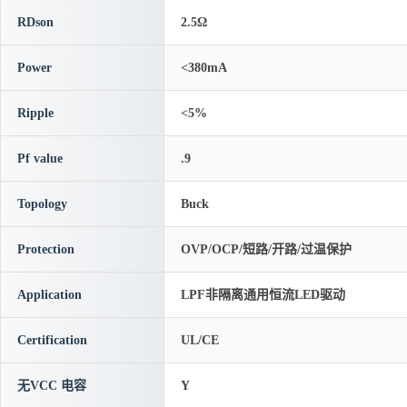
RDson
2.5Ω
Power
<380mA
Ripple
<5%
Pf value
.9
Topology
Buck
Protection
OVP/OCP/短路/开路/过温保护
Application
LPF非隔离通用恒流LED驱动
Certification
UL/CE
无VCC 电容
Y