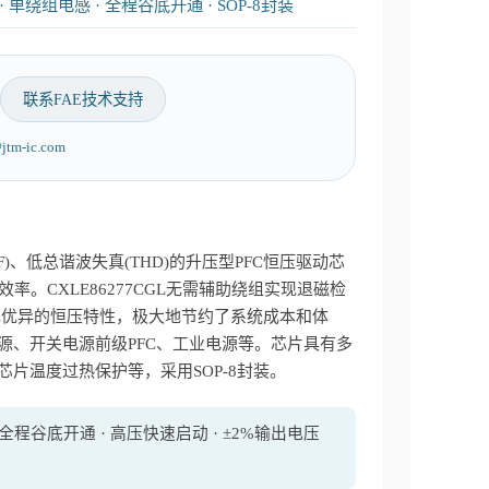
% · 单绕组电感 · 全程谷底开通 · SOP-8封装
联系FAE技术支持
tm-ic.com
F)、低总谐波失真(THD)的升压型PFC恒压驱动芯
效率。CXLE86277CGL无需辅助绕组实现退磁检
现优异的恒压特性，极大地节约了系统成本和体
电源、开关电源前级PFC、工业电源等。芯片具有多
、芯片温度过热保护等，采用SOP-8封装。
· 全程谷底开通 · 高压快速启动 · ±2%输出电压