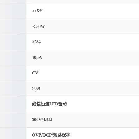
<±5%
＜30W
<5%
10μA
CV
>0.9
线性恒流LED驱动
500V/4.8Ω
OVP/OCP/短路保护