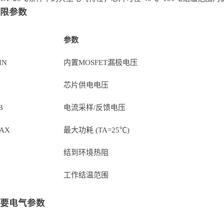
 极限参数
参数
IN
内置MOSFET漏极电压
芯片供电电压
B
电流采样/反馈电压
AX
最大功耗 (TA=25℃)
结到环境热阻
工作结温范围
 主要电气参数