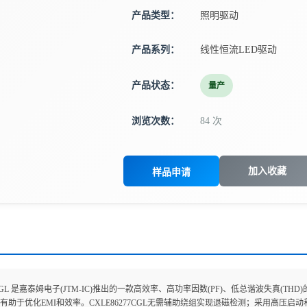
产品类型：
照明驱动
产品系列：
线性恒流LED驱动
产品状态：
量产
浏览次数：
84 次
加入收藏
样品申请
77CGL 是嘉泰姆电子(JTM-IC)推出的一款高效率、高功率因数(PF)、低总谐波失真
有助于优化EMI和效率。CXLE86277CGL无需辅助绕组实现退磁检测；采用高