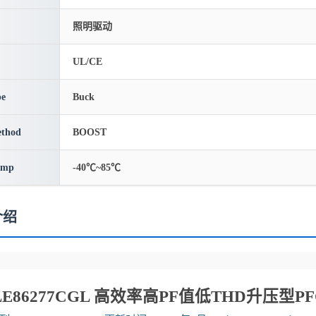
照明驱动
UL/CE
pe
Buck
thod
BOOST
emp
-40℃~85℃
介绍
LE86277CGL 高效率高PF值低THD升压型