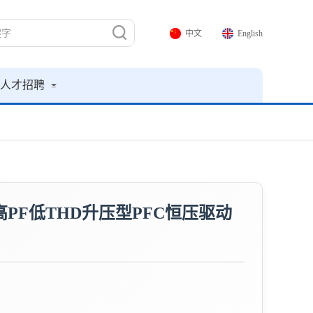
中文
English
人才招聘
效率高PF低THD升压型PFC恒压驱动