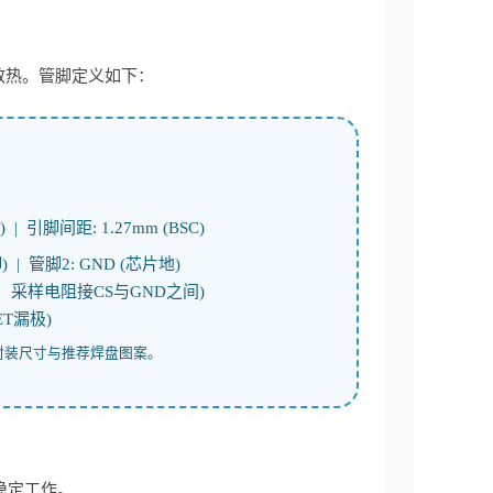
化散热。管脚定义如下：
) | 引脚间距: 1.27mm (BSC)
| 管脚2: GND (芯片地)
样端，采样电阻接CS与GND之间)
FET漏极)
封装尺寸与推荐焊盘图案。
内稳定工作。