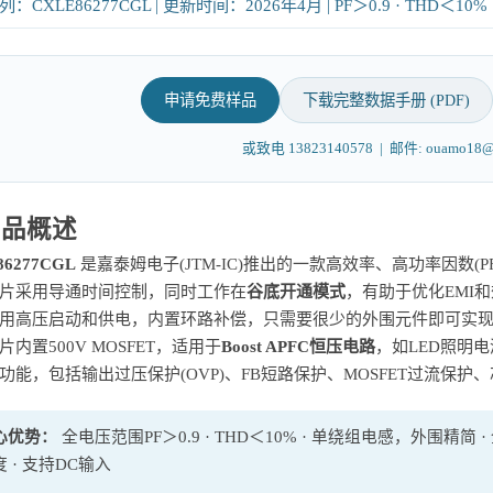
：CXLE86277CGL | 更新时间：2026年4月 | PF＞0.9 · THD＜10
申请免费样品
下载完整数据手册 (PDF)
或致电 13823140578 | 邮件: ouamo18@j
 产品概述
86277CGL
是嘉泰姆电子(JTM-IC)推出的一款高效率、高功率因数(P
片采用导通时间控制，同时工作在
谷底开通模式
，有助于优化EMI和
用高压启动和供电，内置环路补偿，只需要很少的外围元件即可实
片内置500V MOSFET，适用于
Boost APFC恒压电路
，如LED照明
功能，包括输出过压保护(OVP)、FB短路保护、MOSFET过流保护
心优势：
全电压范围PF＞0.9 · THD＜10% · 单绕组电感，外围精简 
 · 支持DC输入