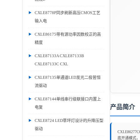
CXLE8778P同步刷新高压CMOS工艺
输入电
CXLE86175带有源功率因数校正的高
精度
CXLE87133A CXLE87133B
CXLE87133C CXL
CXLE87135单通道LED发光二极管恒
流驱动
CXLE87144单线串行级联接口内置上
产品简介
电复
CXLE8724 LED草坪灯设计的升降压型
驱动
CXLE862
底开通模式，