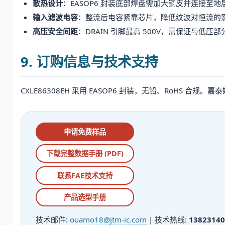
散热设计
：EASOP6 封装底部焊盘需加大铜皮并连接至
输入滤波电容
：整流后电容紧靠芯片，降低纹波对恒流的
高压安全间距
：DRAIN 引脚最高 500V，需保证与低压部分
9. 订购信息与技术支持
CXLE86308EH 采用 EASOP6 封装，无铅、RoHS
申请免费样品
下载完整数据手册 (PDF)
联系FAE技术支持
产品选型手册
技术邮件:
ouamo18@jtm-ic.com
| 技术热线:
13823140