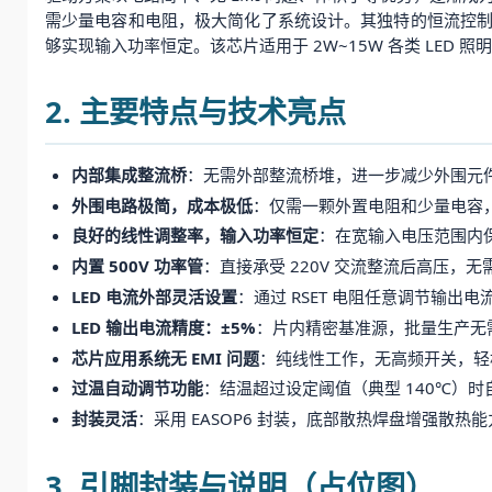
需少量电容和电阻，极大简化了系统设计。其独特的恒流控制算法
够实现输入功率恒定。该芯片适用于 2W~15W 各类 LED 
2. 主要特点与技术亮点
内部集成整流桥
：无需外部整流桥堆，进一步减少外围元
外围电路极简，成本极低
：仅需一颗外置电阻和少量电容，
良好的线性调整率，输入功率恒定
：在宽输入电压范围内
内置 500V 功率管
：直接承受 220V 交流整流后高压，无
LED 电流外部灵活设置
：通过 RSET 电阻任意调节输
LED 输出电流精度：±5%
：片内精密基准源，批量生产无
芯片应用系统无 EMI 问题
：纯线性工作，无高频开关，轻松通
过温自动调节功能
：结温超过设定阈值（典型 140℃）
封装灵活
：采用 EASOP6 封装，底部散热焊盘增强散热
3. 引脚封装与说明（占位图）