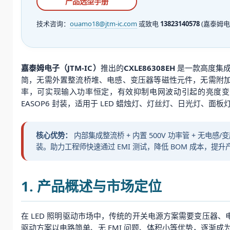
产品选型手册
技术咨询：
ouamo18@jtm-ic.com
或致电
13823140578
(嘉泰姆电
嘉泰姆电子（JTM-IC）
推出的
CXLE86308EH
是一款高度集成
简，无需外置整流桥堆、电感、变压器等磁性元件，无需附加元
率，可实现输入功率恒定，有效抑制电网波动引起的亮度变化。
EASOP6 封装，适用于 LED 蜡烛灯、灯丝灯、日光灯、
核心优势：
内部集成整流桥 + 内置 500V 功率管 + 无电感/
装。助力工程师快速通过 EMI 测试，降低 BOM 成本，提
1. 产品概述与市场定位
在 LED 照明驱动市场中，传统的开关电源方案需要变压器、电
驱动方案以电路简单、无 EMI 问题、体积小等优势，逐渐成为