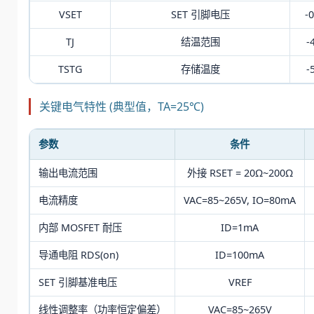
VSET
SET 引脚电压
-0
TJ
结温范围
-
TSTG
存储温度
-
关键电气特性 (典型值，TA=25℃)
参数
条件
输出电流范围
外接 RSET = 20Ω~200Ω
电流精度
VAC=85~265V, IO=80mA
内部 MOSFET 耐压
ID=1mA
导通电阻 RDS(on)
ID=100mA
SET 引脚基准电压
VREF
线性调整率（功率恒定偏差）
VAC=85~265V