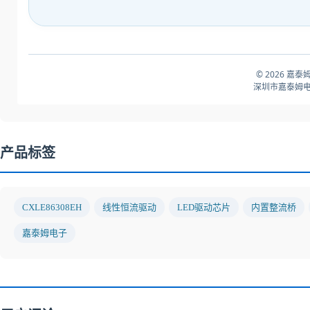
© 2026 嘉泰
深圳市嘉泰姆电
产品标签
CXLE86308EH
线性恒流驱动
LED驱动芯片
内置整流桥
嘉泰姆电子