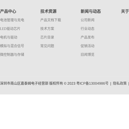
产品中心
技术资源
新闻与动态
关于
电池管理与充电
产品文档下载
公司新闻
LED驱动芯片
技术方案
行业动态
电机与驱动
芯片目录
产品发布
模拟与混合信号
常见问题
促销活动
微控制器与存储
旧闻博览
深圳市南山区嘉泰姆电子经营部 版权所有 © 2023
粤ICP备13004986号
|
隐私政策