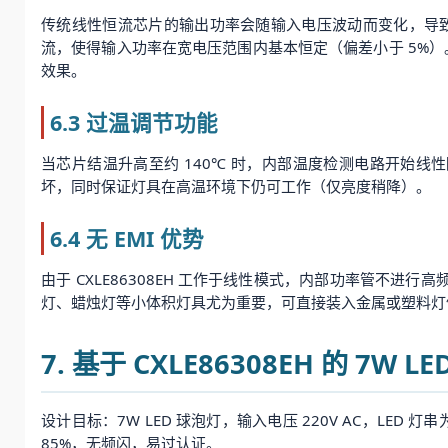
传统线性恒流芯片的输出功率会随输入电压波动而变化，导致 L
流，使得输入功率在宽电压范围内基本恒定（偏差小于 5%）
效果。
6.3 过温调节功能
当芯片结温升高至约 140℃ 时，内部温度检测电路开始线
坏，同时保证灯具在高温环境下仍可工作（仅亮度稍降）。
6.4 无 EMI 优势
由于 CXLE86308EH 工作于线性模式，内部功率管不进
灯、蜡烛灯等小体积灯具尤为重要，可直接装入金属或塑料灯
7. 基于 CXLE86308EH 的 7W
设计目标：7W LED 球泡灯，输入电压 220V AC，LED 灯串为
85%，无频闪，易过认证。