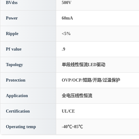
BVdss
500V
Power
60mA
Ripple
<5%
Pf value
.9
Topology
单段线性恒流LED驱动
Protection
OVP/OCP/短路/开路/过温保护
Application
全电压线性恒流
Certification
UL/CE
Operating temp
-40℃~85℃