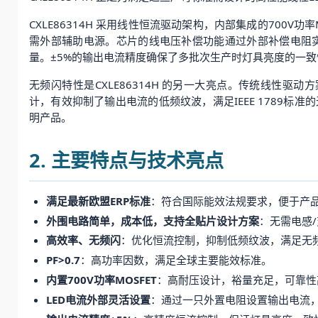
CXLE86314H 采用线性恒流驱动架构，内部集成的700
需外部辅助电源。芯片的线电压补偿功能通过外部补偿电阻
量。±5%的输出电流精度确保了多批次生产时灯具亮度的一致
无频闪特性是CXLE86314H 的另一大亮点。传统线性驱动方
计，有效抑制了输出电流的低频纹波，满足IEEE 1789标准
明产品。
2. 主要特点与技术亮点
满足最新欧盟ERP标准
：符合国际能效法规要求，便于产
外围电路简单，成本低，支持全贴片设计方案
：无需电感
高效率、无频闪
：优化恒流控制，抑制低频纹波，满足无
PF>0.7
：高功率因数，满足全球主要能效标准。
内置700V功率MOSFET
：高耐压设计，裕量充足，可靠性
LED电流外部灵活设置
：通过一只外置电阻设置输出电流