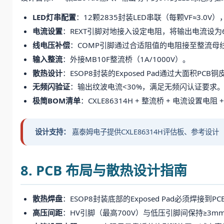
LED灯串配置
：12颗2835封装LED串联（每颗VF≈3.0V
电流设置
：REXT引脚对地接入设定电阻，将输出电流设为6
线电压补偿
：COMP引脚通过合适阻值的电阻接至整流母线，
输入整流
：外接MB10F整流桥（1A/1000V）。
散热设计
：ESOP8封装的Exposed Pad通过大面积PCB
无频闪验证
：输出纹波电流<30%，满足无频闪认证要求
极简BOM清单
：CXLE86314H + 整流桥 + 电流设置电
设计支持：
嘉泰姆电子提供CXLE86314H评估板、参考设计
8. PCB 布局与散热设计指南
散热焊盘
：ESOP8封装底部的Exposed Pad必须焊
高压间距
：HV引脚（最高700V）与低压引脚间保持≥3m