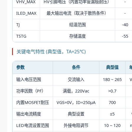
VHV_MAX
HV引脚电压（内置功率管漏极耐压）
-
ILED_MAX
最大输出电流（取决于散热条件）
-
TJ
结温范围
-40
TSTG
存储温度
-55
关键电气特性 (典型值，TA=25℃)
参数
条件
典型值
输入电压范围
交流输入
180 ~ 265
V
功率因数（PF）
满载，220Vac
>0.7
内置MOSFET耐压
VGS=0V，ID=250μA
700
输出电流精度
典型设置
±5
LED电流设置范围
外接电阻调节
10 ~ 120