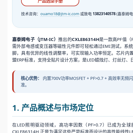
产品选型手册
技术咨询：
ouamo18@jtm-ic.com
或致电
13823140578
(嘉泰姆电
嘉泰姆电子（JTM-IC）
推出的
CXLE86314H
是一款高PF值（
需外部电感或变压器等磁性元件即可轻松通过EMI测试，系
脚，具有优异的线性调整率，可实现输入功率恒定。芯片内
盟ERP标准，支持全贴片设计方案，是LED蜡烛灯、灯丝灯
核心优势：
内置700V功率MOSFET + PF>0.7 + 高效率
准。
1. 产品概述与市场定位
在LED照明驱动领域，高功率因数（PF>0.7）已成为
CXLE86314H 正是为满足这些严苛标准而设计的高性能线