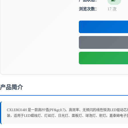
量产
浏览次数：
17 次
产品简介
CXLE86314H 是一款高PF值(PF&gt;0.7)、高效率、无频闪的线性恒流L
装，适用于LED蜡烛灯、灯丝灯、日光灯、面板灯、球泡灯、射灯。嘉泰姆电子