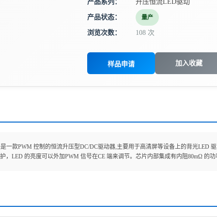
产品系列：
升压恒流LED驱动
产品状态：
量产
浏览次数：
108 次
加入收藏
样品申请
19列是一款PWM 控制的恒流升压型DC/DC驱动器,主要用于高清屏等设备上的背光LED 驱动
护，LED 的亮度可以外加PWM 信号在CE 端来调节。芯片内部集成有内阻80mΩ 的