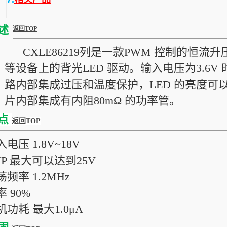
述
返回TOP
CXLE86219列是一款PWM 控制的恒流升
等设备上的背光LED 驱动。输入电压为3.6V 时
路内部集成过压和温度保护，LED 的亮度可以
片内部集成有内阻80mΩ 的功率管。
点
返回TOP
入电压 1.8V~18V
VP 最大可以达到25V
荡频率 1.2MHz
率 90%
机功耗 最大1.0μA