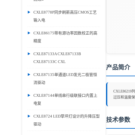
CXLE8778P同步刷新高压CMOS工艺
输入电
CXLE86175带有源功率因数校正的高
精度
CXLE87133A CXLE87133B
CXLE87133C CXL
产品简介
CXLE87135单通道LED发光二极管恒
流驱动
CXLE862
CXLE87144单线串行级联接口内置上
过压和温度保
电复
CXLE8724 LED草坪灯设计的升降压型
技术参数
驱动