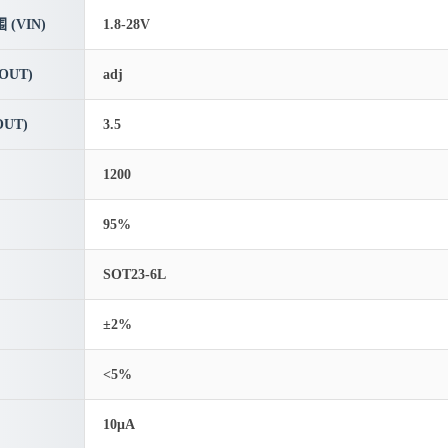
(VIN)
1.8-28V
OUT)
adj
UT)
3.5
1200
95%
SOT23-6L
±2%
<5%
10μA