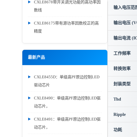
CXLE8678带开关调光功能的高功率因
输入电压范围 
数线
输出电压 (V
CXLE86175带有源功率因数校正的高
精度
输出电流 (IO
工作频率
最新产品
转换效率
CXLE8455D：单级高PF原边控制LED
封装类型
驱动芯片
CXLE8490：单级高PF原边控制LED驱
Thd
动芯片，
Ripple
CXLE8491：单级高PF原边控制LED驱
动芯片，
功耗