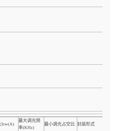
！
最大调光频
Isw(A)
最小调光占空比
封装形式
备注
率(KHz)