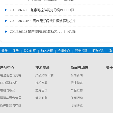
CXLE86325：兼容可控硅调光的高PF LED恒
CXLE86324N：高PF无频闪线性恒流驱动芯片
CXLE86323 降压恒流LED驱动芯片：6-40V输
登陆
|
注册
|
设为首页
|
加入收藏
|
会员中心
|
我要投稿
|
汇款资料
|
联
产品中心
技术资源
新闻与动态
关于
电池管理与充电
产品文档下载
公司新闻
LED驱动芯片
技术方案
行业动态
电机与驱动
芯片目录
产品发布
模拟与混合信号
常见问题
促销活动
微控制器与存储
旧闻博览