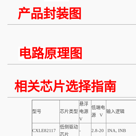
产品封装图
电路原理图
相关芯片选
悬浮
低端电
型号
芯片类型
电源
输入逻辑
源 V
V
低侧驱动
CXLE82117
-
2.8-20
INA, INB
芯片