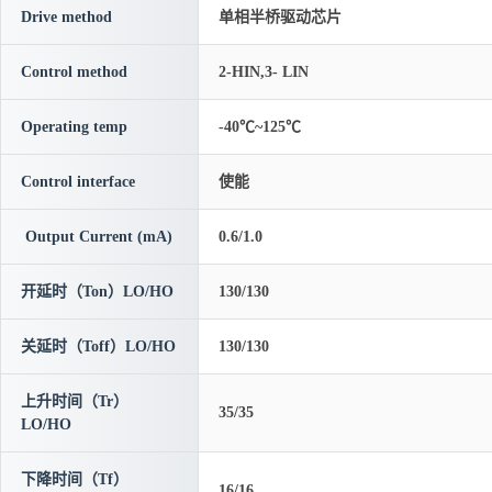
Drive method
单相半桥驱动芯片
Control method
2-HIN,3- LIN
Operating temp
-40℃~125℃
Control interface
使能
Output Current (mA)
0.6/1.0
开延时（Ton）LO/HO
130/130
关延时（Toff）LO/HO
130/130
上升时间（Tr）
35/35
LO/HO
下降时间（Tf）
16/16