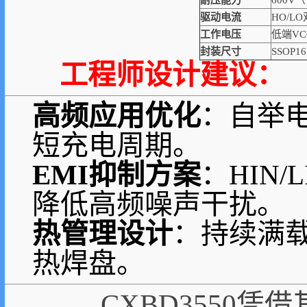
耐压能力
600V
驱动电流
HO/L
工作电压
低端VC
封装尺寸
SSOP1
工程师设计建议：
高频应用优化
：自举电
短充电周期。
EMI抑制方案
：HIN/
降低高频噪声干扰。
热管理设计
：持续满载
热焊盘。
CXBD3550凭