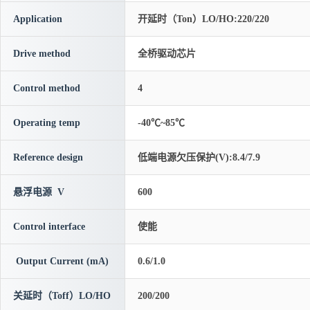
Application
开延时（Ton）LO/HO:220/220
Drive method
全桥驱动芯片
Control method
4
Operating temp
-40℃~85℃
Reference design
低端电源欠压保护(V):8.4/7.9
悬浮电源 V
600
Control interface
使能
Output Current (mA)
0.6/1.0
关延时（Toff）LO/HO
200/200