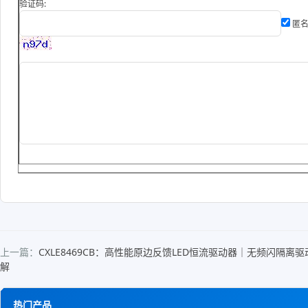
验证码:
匿名
上一篇：
CXLE8469CB：高性能原边反馈LED恒流驱动器｜无频闪隔离驱动
解
热门产品