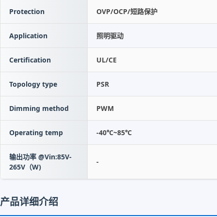
Protection
OVP/OCP/短路保护
Application
照明驱动
Certification
UL/CE
Topology type
PSR
Dimming method
PWM
Operating temp
-40℃~85℃
输出功率 @Vin:85V-
-
265V（W)
产品详细介绍