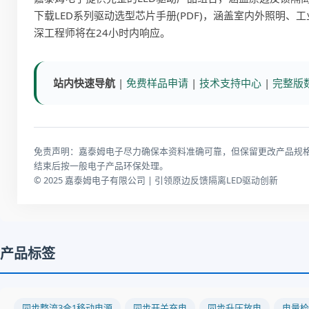
下载
LED系列驱动选型芯片手册(PDF)
，涵盖室内外照明、工
深工程师将在24小时内响应。
站内快速导航
|
免费样品申请
|
技术支持中心
|
完整版
免责声明：嘉泰姆电子尽力确保本资料准确可靠，但保留更改产品规
结束后按一般电子产品环保处理。
© 2025 嘉泰姆电子有限公司 | 引领原边反馈隔离LED驱动创新
产品标签
同步整流3合1移动电源
同步开关充电
同步升压放电
电量检