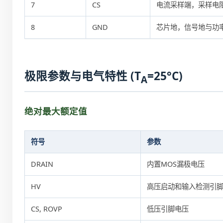
7
CS
电流采样端，采样电阻
8
GND
芯片地，信号地与功
极限参数与电气特性 (T
=25°C)
A
绝对最大额定值
符号
参数
DRAIN
内置MOS漏极电压
HV
高压启动和输入检测引
CS, ROVP
低压引脚电压