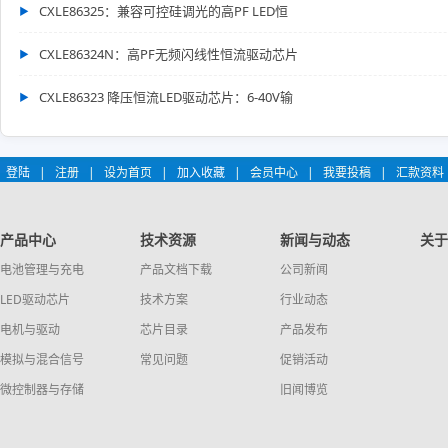
CXLE86325：兼容可控硅调光的高PF LED恒
CXLE86324N：高PF无频闪线性恒流驱动芯片
CXLE86323 降压恒流LED驱动芯片：6-40V输
登陆
|
注册
|
设为首页
|
加入收藏
|
会员中心
|
我要投稿
|
汇款资料
产品中心
技术资源
新闻与动态
关于
电池管理与充电
产品文档下载
公司新闻
LED驱动芯片
技术方案
行业动态
电机与驱动
芯片目录
产品发布
模拟与混合信号
常见问题
促销活动
微控制器与存储
旧闻博览