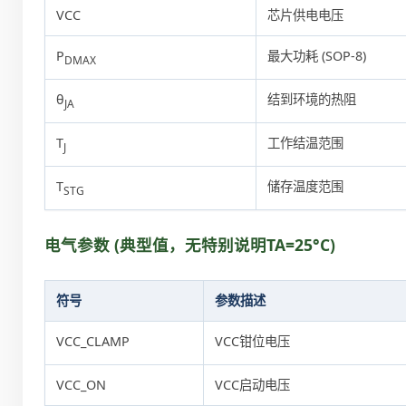
VCC
芯片供电电压
P
最大功耗 (SOP-8)
DMAX
θ
结到环境的热阻
JA
T
工作结温范围
J
T
储存温度范围
STG
电气参数 (典型值，无特别说明TA=25°C)
符号
参数描述
VCC_CLAMP
VCC钳位电压
VCC_ON
VCC启动电压