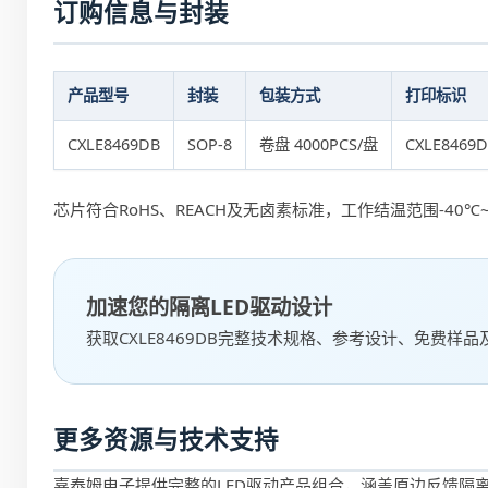
订购信息与封装
产品型号
封装
包装方式
打印标识
CXLE8469DB
SOP-8
卷盘 4000PCS/盘
CXLE8469
芯片符合RoHS、REACH及无卤素标准，工作结温范围-40℃~15
加速您的隔离LED驱动设计
获取CXLE8469DB完整技术规格、参考设计、免费样品
更多资源与技术支持
嘉泰姆电子提供完整的LED驱动产品组合，涵盖原边反馈隔