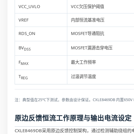
VCC_UVLO
VCC欠压保护阈值
VREF
内部恒流基准电压
RDS_ON
MOSFET导通阻抗
BV
MOSFET漏源击穿电压
DSS
F
最大工作频率
MAX
T
过温调节温度
REG
注：典型值在25°C下测试，参数由设计保证。CXLE8469DB 内置650
原边反馈恒流工作原理与输出电流设定
CXLE8469DB采用原边反馈控制架构，通过检测辅助绕