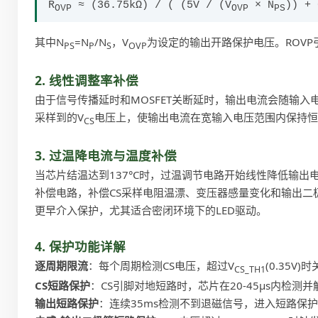
R
≈ (36.75kΩ) / ( (5V / (V
× N
)) + 
OVP
OVP
PS
其中N
=N
/N
，V
为设定的输出开路保护电压。ROVP引
PS
P
S
OVP
2. 线性调整率补偿
由于信号传播延时和MOSFET关断延时，输出电流会随输入电
采样到的V
电压上，使输出电流在宽输入电压范围内保持恒
CS
3. 过温降电流与温度补偿
当芯片结温达到137°C时，过温调节电路开始线性降低输出
补偿电路，补偿CS采样电阻温漂、变压器感量变化和输出二极
更早介入保护，尤其适合密闭环境下的LED驱动。
4. 保护功能详解
逐周期限流
：每个周期检测CS电压，超过V
(0.35V
CS_TH1
CS短路保护
：CS引脚对地短路时，芯片在20-45μs内检测
输出短路保护
：连续35ms检测不到退磁信号，进入短路保护