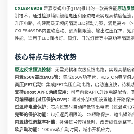
CXLE8469DB
是嘉泰姆电子(JTM)推出的一款高性能
原边反馈
制技术，通过检测辅助绕组电压和原边电流实现高精度恒流，无
升压电路，构建两级无频闪隔离LED驱动方案，满足高PF（>0
CXLE8469DB内置软启动、逐周期限流、输出过压保护
性能，适用于LED面板灯、筒灯、日光灯管等中高功率隔离
核心特点与技术优势
原边反馈恒流控制
：无需光耦和次级反馈电路，实现高精度
内置650V高压MOS管
：集成650V功率管，RDS_ON典型
高压JFET启动
：集成JFET高压启动电路，启动速度快，待机
支持Boost APFC两级应用
：可与前级APFC升压电路配合，
可编程输出过压保护(OVP)
：通过外部电阻设置输出开路保
过温降电流保护
：芯片过热时自动降低输出电流（过温点137
完整的保护功能
：包括逐周期限流、CS短路保护、输出短路
内置线性调整率补偿
：补偿信号传播延时，改善线性调整率
软启动功能
：100ms软启动时间，减小开机应力。