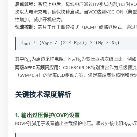
启动过程
：系统上电后，母线电压通过HV引脚内部JFET对VC
次以大电流充电，确保快速启动。当VCC达到VCC_ON（典型
性增加，减小开机应力。
恒流控制
：芯片工作于断续模式（DCM）或临界模式，通过
I
≈ (V
/ (2 × R
)) × (N
/ N
)
out
REF
CS
P
S
其中R
为原边采样电阻，N
/N
为变压器初次级匝比。例如
CS
P
S
两级APFC无频闪应用
：CXLE8469DB特别适合作为后级恒流
（SVM<0.4）的隔离LED驱动方案，满足高端商业照明和欧
关键技术深度解析
1. 输出过压保护(OVP)设置
ROVP引脚用于设置输出空载保护电压。通过外接电阻R
OVP