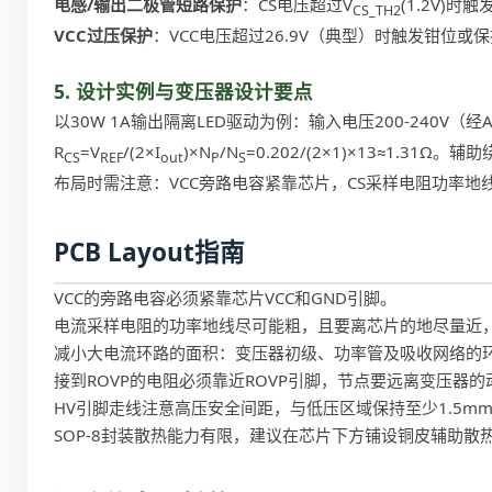
电感/输出二极管短路保护
：CS电压超过V
(1.2V)时
CS_TH2
VCC过压保护
：VCC电压超过26.9V（典型）时触发钳位或
5. 设计实例与变压器设计要点
以30W 1A输出隔离LED驱动为例：输入电压200-240V（经
R
=V
/(2×I
)×N
/N
=0.202/(2×1)×13≈1.3
CS
REF
out
P
S
布局时需注意：VCC旁路电容紧靠芯片，CS采样电阻功率地
PCB Layout指南
VCC的旁路电容必须紧靠芯片VCC和GND引脚。
电流采样电阻的功率地线尽可能粗，且要离芯片的地尽量近
减小大电流环路的面积：变压器初级、功率管及吸收网络的环
接到ROVP的电阻必须靠近ROVP引脚，节点要远离变压器的动
HV引脚走线注意高压安全间距，与低压区域保持至少1.5m
SOP-8封装散热能力有限，建议在芯片下方铺设铜皮辅助散