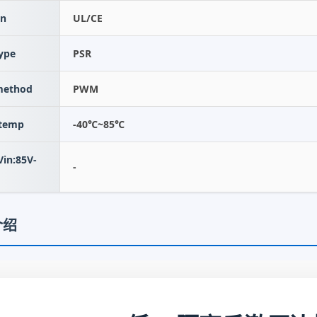
on
UL/CE
ype
PSR
method
PWM
 temp
-40℃~85℃
n:85V-
-
介绍