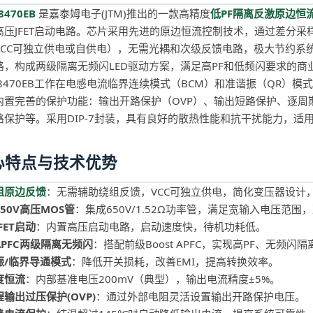
8470EB
是嘉泰姆电子(JTM)推出的一款高精度
低PF隔离反激原边恒流
高压JFET启动电路。芯片采用先进的原边恒流控制技术，通过差分
VCC可独立供电或自供电），无需光耦和次级反馈电路，极大节约系统成本
路，构成两级隔离无频闪LED驱动方案，满足高PF和低频闪要求的商
LE8470EB工作在电感电流临界连续模式（BCM）和准谐振（QR）
内置完善的保护功能：输出开路保护（OVP）、输出短路保护、逐周
路保护等。采用DIP-7封装，具有良好的散热性能和抗干扰能力，适
心特点与技术优势
组原边反馈
：无需辅助绕组反馈，VCC可独立供电，简化变压器设计
50V高压MOS管
：集成650V/1.52Ω功率管，满足宽输入电压范围
FET启动
：内置高压启动电路，启动速度快，待机功耗低。
APFC两级隔离无频闪
：搭配前级Boost APFC，实现高PF、无频闪
振/临界导通模式
：降低开关损耗，改善EMI，提高转换效率。
度恒流
：内部基准电压200mV（典型），输出电流精度±5%。
输出过压保护(OVP)
：通过外部电阻灵活设置输出开路保护电压。