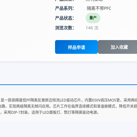
产品系列：
隔离不带PFC
产品状态：
量产
浏览次数：
146 次
加入收藏
样品申请
70EB 是一款高精度低PF隔离反激原边恒流LED驱动芯片，内置650V高压MOS管
压电路，实现两级隔离无频闪应用。芯片工作在临界连续模式和准谐振模式，降低开关
，采用DIP-7封装，适用于LED面板灯、筒灯等隔离驱动电源。