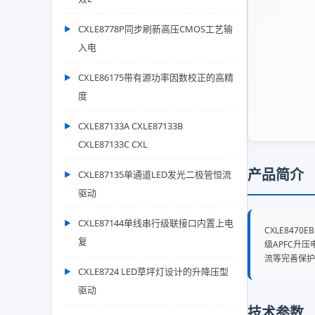
CXLE8778P同步刷新高压CMOS工艺输
入电
CXLE86175带有源功率因数校正的高精
度
CXLE87133A CXLE87133B
CXLE87133C CXL
产品简介
CXLE87135单通道LED发光二极管恒流
驱动
CXLE87144单线串行级联接口内置上电
CXLE84
复
级APFC升
流等完善保护
CXLE8724 LED草坪灯设计的升降压型
驱动
技术参数