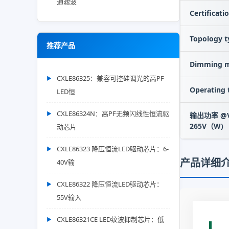
通滤波
Certificati
Topology t
推荐产品
Dimming 
CXLE86325：兼容可控硅调光的高PF
Operating
LED恒
CXLE86324N：高PF无频闪线性恒流驱
输出功率 @Vi
265V（W)
动芯片
CXLE86323 降压恒流LED驱动芯片：6-
产品详细
40V输
CXLE86322 降压恒流LED驱动芯片：
55V输入
CXLE86321CE LED纹波抑制芯片：低