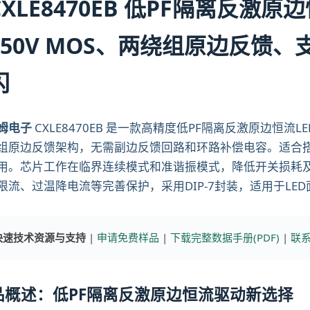
CXLE8470EB 低PF隔离反激
650V MOS、两绕组原边反馈、
闪
姆电子
CXLE8470EB 是一款高精度低PF隔离反激原边恒流
组原边反馈架构，无需副边反馈回路和环路补偿电容。适合搭
用。芯片工作在临界连续模式和准谐振模式，降低开关损耗及
限流、过温降电流等完善保护，采用DIP-7封装，适用于LE
快速技术资源与支持
|
申请免费样品
|
下载完整数据手册(PDF)
|
联系
品概述：低PF隔离反激原边恒流驱动新选择