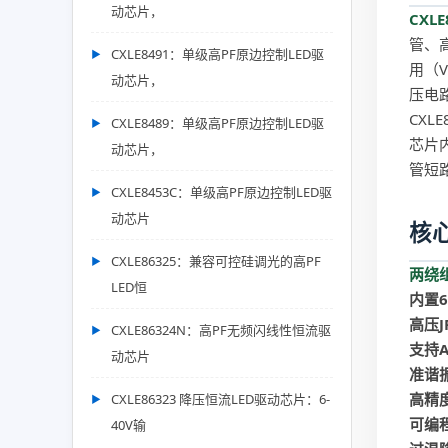
动芯片，
CXLE
管、
CXLE8491：单级高PF原边控制LED驱
用（
动芯片，
压电
CX
CXLE8489：单级高PF原边控制LED驱
芯片
动芯片，
管短
CXLE8453C：单级高PF原边控制LED驱
动芯片
核
CXLE86325：兼容可控硅调光的高PF
两绕
LED恒
内置6
高压J
CXLE86324N：高PF无频闪线性恒流驱
支持
动芯片
准谐
高精
CXLE86323 降压恒流LED驱动芯片：6-
可编程
40V输