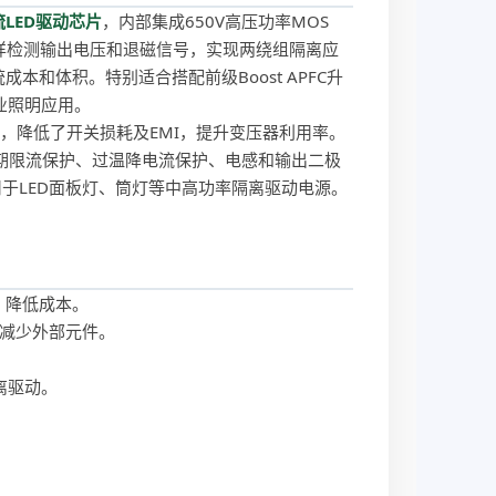
LED驱动芯片
，内部集成650V高压功率MOS
采样检测输出电压和退磁信号，实现两绕组隔离应
和体积。特别适合搭配前级Boost APFC升
业照明应用。
模式，降低了开关损耗及EMI，提升变压器利用率。
期限流保护、过温降电流保护、电感和输出二极
用于LED面板灯、筒灯等中高功率隔离驱动电源。
，降低成本。
，减少外部元件。
隔离驱动。