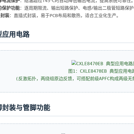
降电流保护
：结温超过145°C时自动降低输出电流，提高系统可靠性
的保护功能
：逐周期限流、输出短路保护、电感/输出二极管短路保护
-7封装
：直插式封装，易于PCB布局和散热，适合工业化生产。
型应用电路
图1：CXLE8470EB 典型应用
(反激拓扑，两绕组原边反馈，可搭配前级APFC构成两级
脚封装与管脚功能