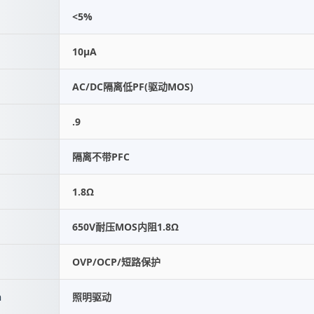
<5%
10μA
AC/DC隔离低PF(驱动MOS)
.9
隔离不带PFC
1.8Ω
650V耐压MOS内阻1.8Ω
OVP/OCP/短路保护
n
照明驱动