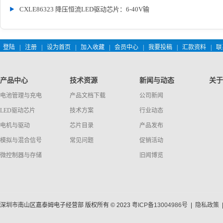
CXLE86323 降压恒流LED驱动芯片：6-40V输
登陆
|
注册
|
设为首页
|
加入收藏
|
会员中心
|
我要投稿
|
汇款资料
|
联
产品中心
技术资源
新闻与动态
关于
电池管理与充电
产品文档下载
公司新闻
LED驱动芯片
技术方案
行业动态
电机与驱动
芯片目录
产品发布
模拟与混合信号
常见问题
促销活动
微控制器与存储
旧闻博览
深圳市南山区嘉泰姆电子经营部 版权所有 © 2023
粤ICP备13004986号
|
隐私政策