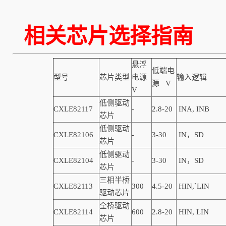
相关芯片选择指南
悬浮
低端电
型号
芯片类型
电源
输入逻辑
源 V
V
低侧驱动
CXLE82117
-
2.8-20
INA, INB
芯片
低侧驱动
CXLE82106
-
3-30
IN，SD
芯片
低侧驱动
CXLE82104
-
3-30
IN，SD
芯片
三相半桥
CXLE82113
300
4.5-20
HIN,
`
LIN
驱动芯片
全桥驱动
CXLE82114
600
2.8-20
HIN, LIN
芯片