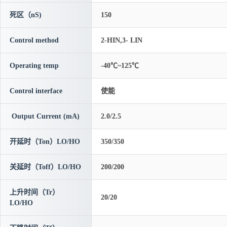
死区（nS)
150
Control method
2-HIN,3- LIN
Operating temp
-40℃~125℃
Control interface
使能
Output Current (mA)
2.0/2.5
开延时（Ton）LO/HO
350/350
关延时（Toff）LO/HO
200/200
上升时间（Tr）
20/20
LO/HO