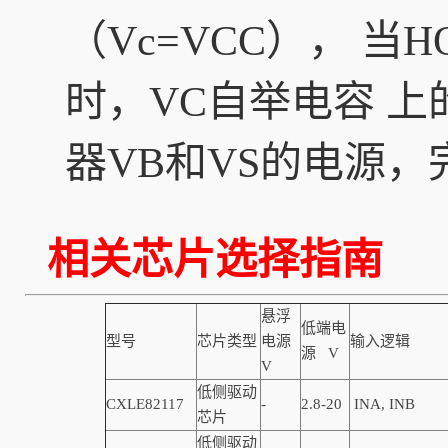
（Vc=VCC）， 
时，VC自举电容 
器VB和VS的电源，
相关芯片选择指南
悬浮
低端电
型号
芯片类型
电源
输入逻辑
源 V
V
低侧驱动
CXLE82117
-
2.8-20
INA, INB
芯片
低侧驱动