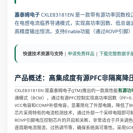
嘉泰姆电子
CXLE83181EN 是一款带有源功率因
在电感电流临界导通模式，实现高功率因数、低总谐波
高精度输出恒流。支持Enable功能（通过ROVP引
快速技术资源与支持
|
申请免费样品
|
下载完整数据手册(
产品概述：高集成度有源PFC非隔离降
CXLE83181EN 是嘉泰姆电子(JTM)推出的一款高性能
有源功
通模式（BCM），通过有源PFC控制实现高功率因数（PF>0.
VCC电容和COMP补偿电容，显著简化了外部电路，降低了B
芯片采用特有的电流检测技术，通过外部一个采样电阻即可精确设
ROVP引脚电压控制芯片的开启和关断，非常适合于开关调色
逐周期电流限流、过热调节等，确保系统高可靠性。采用SOP