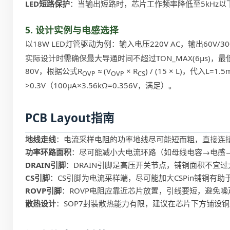
LED短路保护
：当输出短路时，芯片工作频率降低至5kHz
5. 设计实例与电感选择
以18W LED灯管驱动为例：输入电压220V AC，输出60V/3
实际设计时需确保最大导通时间不超过TON_MAX(6μs)，最
80V，根据公式R
≈ (V
× R
) / (15 × L)，代入L=1.
OVP
OVP
CS
>0.3V（100μA×3.56kΩ=0.356V，满足）。
PCB Layout指南
地线走线
：电流采样电阻的功率地线尽可能短而粗，直接连接
功率环路面积
：尽可能减小大电流环路（如母线电容→电感→
DRAIN引脚
：DRAIN引脚是高压开关节点，铺铜面积不宜过
CS引脚
：CS引脚为电流采样端，尽可能加大CSPin铺铜有
ROVP引脚
：ROVP电阻应靠近芯片放置，引线要短，避免噪声耦
散热设计
：SOP7封装散热能力有限，建议在芯片下方铺设