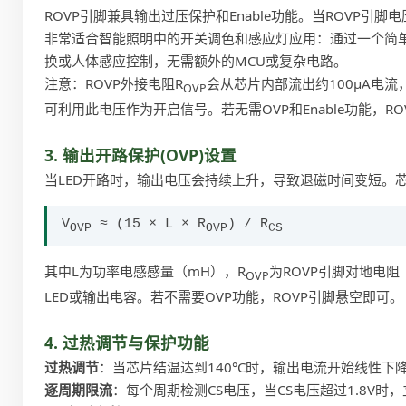
ROVP引脚兼具输出过压保护和Enable功能。当ROVP引脚
非常适合智能照明中的开关调色和感应灯应用：通过一个简单
换或人体感应控制，无需额外的MCU或复杂电路。
注意：ROVP外接电阻R
会从芯片内部流出约100μA电流
OVP
可利用此电压作为开启信号。若无需OVP和Enable功能，R
3. 输出开路保护(OVP)设置
当LED开路时，输出电压会持续上升，导致退磁时间变短。
V
≈ (15 × L × R
) / R
OVP
OVP
CS
其中L为功率电感感量（mH），R
为ROVP引脚对地电阻
OVP
LED或输出电容。若不需要OVP功能，ROVP引脚悬空即可。
4. 过热调节与保护功能
过热调节
：当芯片结温达到140°C时，输出电流开始线性
逐周期限流
：每个周期检测CS电压，当CS电压超过1.8V