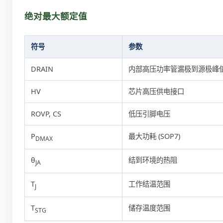
绝对最大额定值
符号
参数
DRAIN
内部高压功率管漏极到源极峰
HV
芯片高压供电接口
ROVP, CS
低压引脚电压
P
最大功耗 (SOP7)
DMAX
θ
结到环境的热阻
JA
T
工作结温范围
J
T
储存温度范围
STG