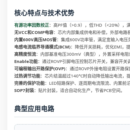
核心特点与技术优势
有源功率因数校正
：高PF值（>0.9），低THD（<20%）
无VCC和COMP电容
：芯片内部集成供电和补偿，外部电路极
内置600V高压MOS管
：集成600V功率管，满足宽输入电压范
电感电流临界导通模式(BCM)
：降低开关损耗，优化EMI，
高精度恒流
：内部基准电压300mV（典型），外置采样电阻
Enable功能
：通过ROVP引脚电压控制芯片开关，兼容开关调色
可编程输出开路保护(OVP)
：通过ROVP外接电阻设置开路
过热调节功能
：芯片结温超过140°C时自动降低输出电流，
完善的保护功能
：LED短路保护、逐周期电流限流、内置前
SOP7封装
：贴片封装，适合自动化生产，节省PCB空间。
典型应用电路