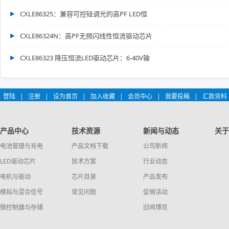
CXLE86325：兼容可控硅调光的高PF LED恒
CXLE86324N：高PF无频闪线性恒流驱动芯片
CXLE86323 降压恒流LED驱动芯片：6-40V输
登陆
|
注册
|
设为首页
|
加入收藏
|
会员中心
|
我要投稿
|
汇款资料
产品中心
技术资源
新闻与动态
关于
电池管理与充电
产品文档下载
公司新闻
LED驱动芯片
技术方案
行业动态
电机与驱动
芯片目录
产品发布
模拟与混合信号
常见问题
促销活动
微控制器与存储
旧闻博览