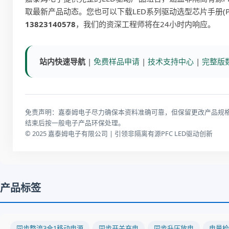
取最新产品动态。您也可以下载
LED系列驱动选型芯片手册(P
13823140578
，我们的资深工程师将在24小时内响应。
站内快速导航
|
免费样品申请
|
技术支持中心
|
完整版
免责声明：嘉泰姆电子尽力确保本资料准确可靠，但保留更改产品规
结束后按一般电子产品环保处理。
© 2025 嘉泰姆电子有限公司 | 引领非隔离有源PFC LED驱动创新
产品标签
同步整流3合1移动电源
同步开关充电
同步升压放电
电量检