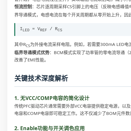
恒流控制
：芯片逐周期采样CS引脚上的电压（反映电感峰值
界导通模式，电感电流在每个开关周期都从零开始上升，因此
I
= V
/ R
LED
REF
CS
其中R
为外接电流采样电阻。例如，若需要300mA LED电
CS
临界导通模式优势
：BCM模式实现了功率管的零电流导通（
改善了EMI性能。
关键技术深度解析
1. 无VCC/COMP电容的简化设计
传统PFC驱动芯片通常需要外部VCC电容提供稳定电源，以及C
电容和COMP电容即可稳定工作。这不仅减少了BOM元件
2. Enable功能与开关调色应用