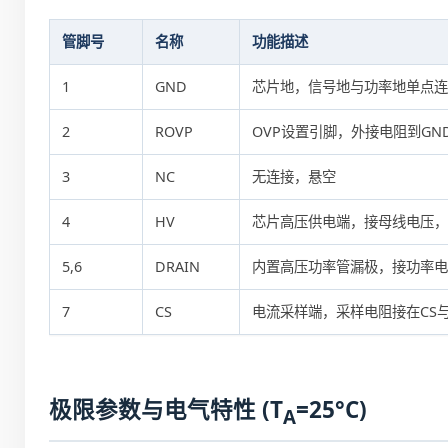
管脚号
名称
功能描述
1
GND
芯片地，信号地与功率地单点连
2
ROVP
OVP设置引脚，外接电阻到GND，
3
NC
无连接，悬空
4
HV
芯片高压供电端，接母线电压，内
5,6
DRAIN
内置高压功率管漏极，接功率电
7
CS
电流采样端，采样电阻接在CS
极限参数与电气特性 (T
=25°C)
A