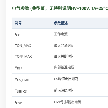
电气参数 (典型值，无特别说明HV=100V, TA=25°C
符号
参数描述
I
工作电流
CC
TON_MAX
最大导通时间
TOFF_MAX
最大关断时间
V
内部基准电压
REF
V
CS峰值电压限制
CS_LIMIT
T
前沿消隐时间
LEB_CS
I
OVP引脚输出电流
OVP