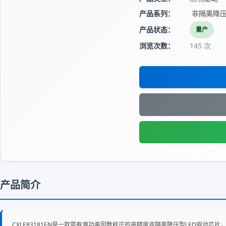
产品系列：
非隔离降压
产品状态：
量产
浏览次数：
145 次
产品简介
CXLE83181EN是一款带有源功率因数校正的高精度非隔离降压型LED驱动