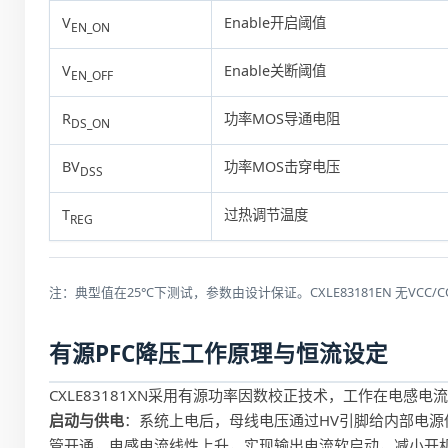
V
Enable开启阈值
EN_ON
V
Enable关断阈值
EN_OFF
R
功率MOS导通电阻
DS_ON
BV
功率MOS击穿电压
DSS
T
过热调节温度
REG
注：典型值在25°C下测试，参数由设计保证。CXLE83181EN 无VC
有源PFC降压工作原理与恒流设定
CXLE83181XN采用有源功率因数校正技术，工作在电感电
启动与供电
：系统上电后，母线电压通过HV引脚给内部电源
管开通，电感电流线性上升，实现输出电流软启动，减小开