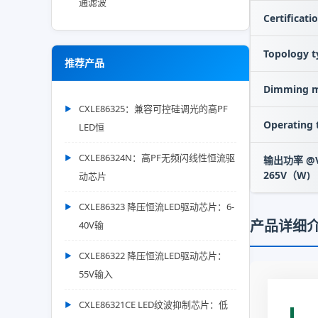
通滤波
Certificati
Topology t
推荐产品
Dimming 
CXLE86325：兼容可控硅调光的高PF
Operating
LED恒
CXLE86324N：高PF无频闪线性恒流驱
输出功率 @Vi
265V（W)
动芯片
CXLE86323 降压恒流LED驱动芯片：6-
产品详细
40V输
CXLE86322 降压恒流LED驱动芯片：
55V输入
CXLE86321CE LED纹波抑制芯片：低