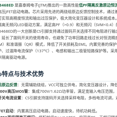
8468ED
是嘉泰姆电子(JTM)推出的一款高性能
低PF隔离反激原边恒
高压JFET启动电路。芯片采用先进的两绕组原边反馈控制技术，通
可实现高精度恒流和输出过压保护，极大简化变压器设计和系统成本。特别
离无频闪LED驱动方案，满足高PF（>0.9）和无频闪（SVM<0.4
LE8468ED的一大创新是CS引脚支持通过拨码开关选择不同电阻进
，延长了拨码开关的使用寿命，也避免了功率回路走线过长对恒流精
CM）和准谐振（QR）模式，降低了开关损耗及EMI。内置完善的保
护、过温降电流保护（137°C）、电感和输出二极管短路保护等。采用B
率隔离驱动电源。
心特点与技术优势
组原边反馈
：无需辅助绕组，VCC可独立供电，简化变压器设计，降
00V高压MOS管
：集成700V/1.62Ω功率管，满足宽输入电压范围
开关电流设置
：CS引脚支持拨码开关选择采样电阻，多档电流可调
。
FET启动
：内置高压启动电路，启动速度快，待机功耗低。