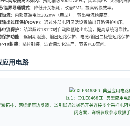
APFC两级隔离无频闪
：搭配前级Boost APFC，实现高PF、无频闪
振/临界导通模式
：降低开关损耗，改善EMI，提高转换效率。
度恒流
：内部基准电压202mV（典型），输出电流精度高。
输出过压保护(OVP)
：通过外部电阻灵活设置输出开路保护电压。
降电流保护
：结温超过137°C时自动降低输出电流，提高系统可靠性
的保护功能
：逐周期限流、输出短路保护、电感/输出二极管短路保护
OP-10封装
：贴片封装，适合自动化生产，节省PCB空间。
型应用电路
图1：CXLE8468ED 典型应用
反激拓扑，两绕组原边反馈，CS引脚通过拨码开关连接多个采样电阻
闪方案，详细参数参考数据手