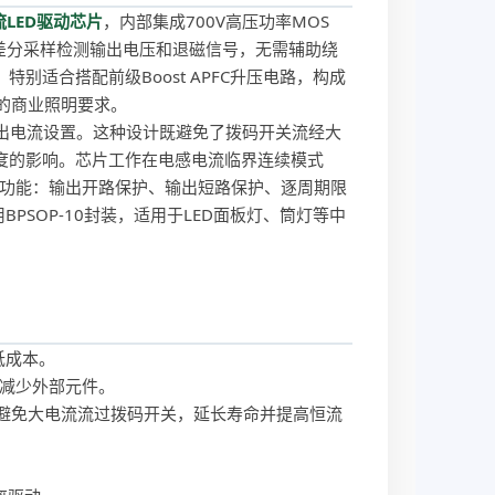
流LED驱动芯片
，内部集成700V高压功率MOS
过差分采样检测输出电压和退磁信号，无需辅助绕
适合搭配前级Boost APFC升压电路，构成
）的商业照明要求。
行输出电流设置。这种设计既避免了拨码开关流经大
度的影响。芯片工作在电感电流临界连续模式
护功能：输出开路保护、输出短路保护、逐周期限
PSOP-10封装，适用于LED面板灯、筒灯等中
低成本。
，减少外部元件。
，避免大电流流过拨码开关，延长寿命并提高恒流