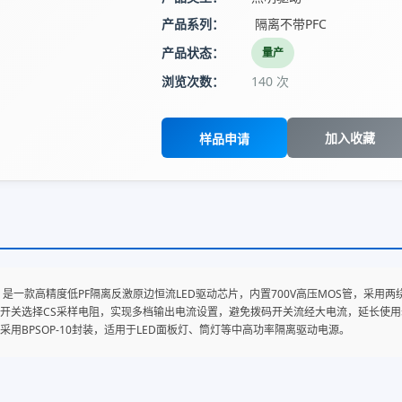
产品系列：
隔离不带PFC
产品状态：
量产
浏览次数：
140 次
加入收藏
样品申请
68ED 是一款高精度低PF隔离反激原边恒流LED驱动芯片，内置700V高压MOS管，
开关选择CS采样电阻，实现多档输出电流设置，避免拨码开关流经大电流，延长使用
采用BPSOP-10封装，适用于LED面板灯、筒灯等中高功率隔离驱动电源。