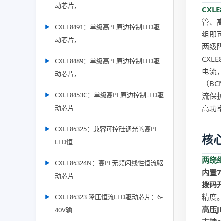
动芯片，
CXLE
管、
CXLE8491：单级高PF原边控制LED驱
组即
动芯片，
两级隔
CX
CXLE8489：单级高PF原边控制LED驱
电流
动芯片，
（B
CXLE8453C：单级高PF原边控制LED驱
流保
动芯片
高功
CXLE86325：兼容可控硅调光的高PF
核
LED恒
两绕
CXLE86324N：高PF无频闪线性恒流驱
内置7
动芯片
拨码
精度
CXLE86323 降压恒流LED驱动芯片：6-
高压J
40V输