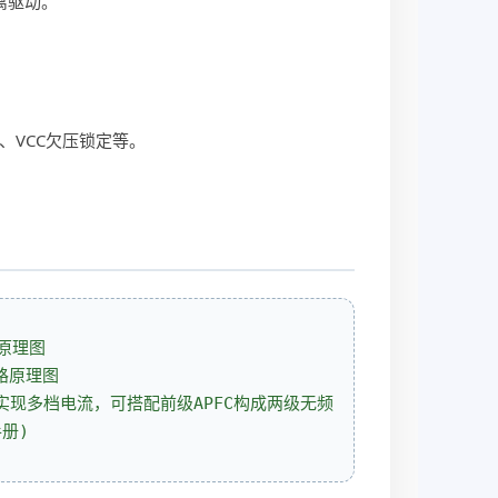
隔离驱动。
。
、VCC欠压锁定等。
电路原理图
实现多档电流，可搭配前级APFC构成两级无频
册)