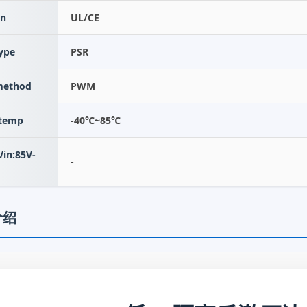
on
UL/CE
ype
PSR
method
PWM
 temp
-40℃~85℃
n:85V-
-
介绍