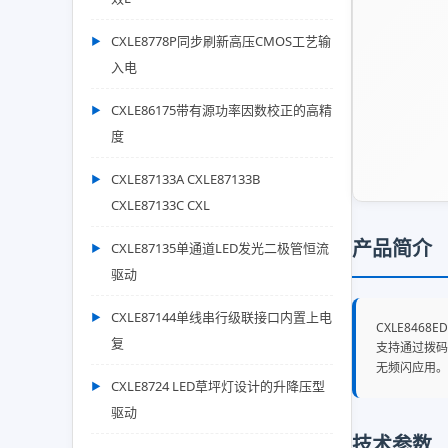
CXLE8778P同步刷新高压CMOS工艺输
入电
CXLE86175带有源功率因数校正的高精
度
CXLE87133A CXLE87133B
CXLE87133C CXL
产品简介
CXLE87135单通道LED发光二极管恒流
驱动
CXLE87144单线串行级联接口内置上电
CXLE84
复
支持通过拨码
无频闪应用。
CXLE8724 LED草坪灯设计的升降压型
驱动
技术参数