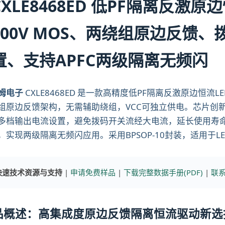
CXLE8468ED 低PF隔离反激
700V MOS、两绕组原边反馈
置、支持APFC两级隔离无频闪
姆电子
CXLE8468ED 是一款高精度低PF隔离反激原边恒流
组原边反馈架构，无需辅助绕组，VCC可独立供电。芯片创
多档输出电流设置，避免拨码开关流经大电流，延长使用寿命
，实现两级隔离无频闪应用。采用BPSOP-10封装，适用于
快速技术资源与支持
|
申请免费样品
|
下载完整数据手册(PDF)
|
联系
品概述：高集成度原边反馈隔离恒流驱动新选