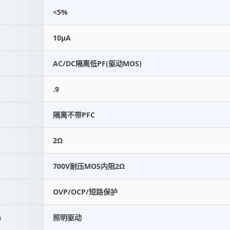
<5%
10μA
AC/DC隔离低PF(驱动MOS)
.9
隔离不带PFC
2Ω
700V耐压MOS内阻2Ω
OVP/OCP/短路保护
n
照明驱动