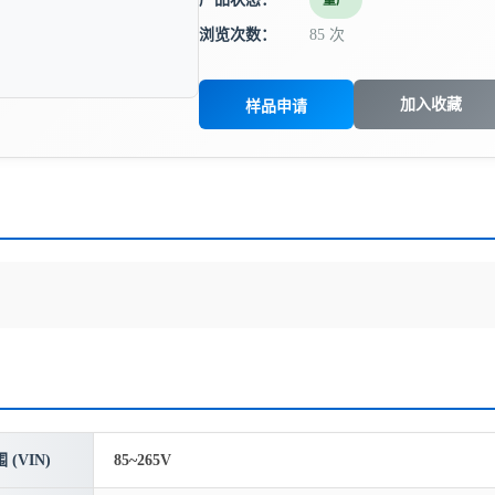
量产
浏览次数：
85 次
加入收藏
样品申请
(VIN)
85~265V