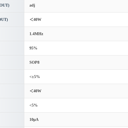
OUT)
adj
UT)
＜40W
1.4MHz
95%
SOP8
<±5%
＜40W
<5%
10μA