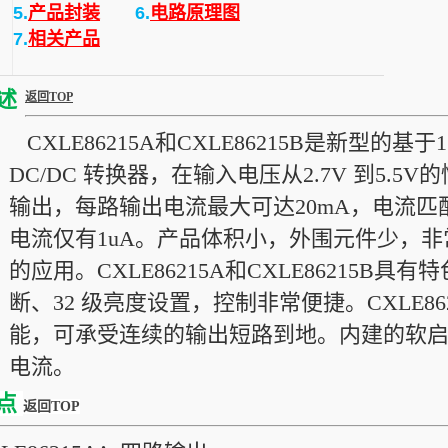
5.
产品封装
6.
电路原理图
7.
相关产品
述
返回TOP
CXLE86215A和CXLE86215B是新型的
DC/DC 转换器，在输入电压从2.7V 到5.5
输出，每路输出电流最大可达20mA，电流匹配
电流仅有1uA。产品体积小，外围元件少，
的应用。CXLE86215A和CXLE86215
断、32 级亮度设置，控制非常便捷。CXLE862
能，可承受连续的输出短路到地。内建的软
电流。
点
返回TOP