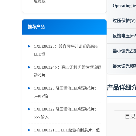
通滤波
Operating t
过压保护(V)
推荐产品
反馈电压(mV
CXLE86325：兼容可控硅调光的高PF
最小调光占
LED恒
最大调光频率
CXLE86324N：高PF无频闪线性恒流驱
动芯片
产品详细
CXLE86323 降压恒流LED驱动芯片：
6-40V输
CXLE86322 降压恒流LED驱动芯片：
目录
55V输入
CXLE86321CE LED纹波抑制芯片：低