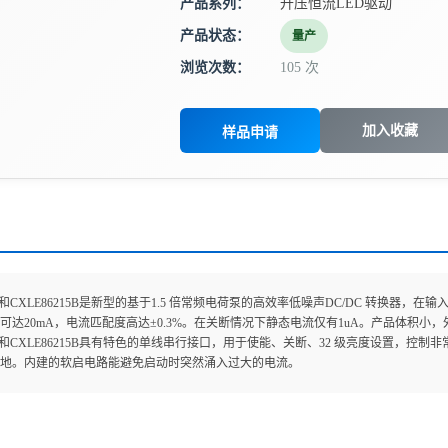
产品系列：
升压恒流LED驱动
产品状态：
量产
浏览次数：
105 次
加入收藏
样品申请
15A和CXLE86215B是新型的基于1.5 倍常频电荷泵的高效率低噪声DC/DC 转换器，在
可达20mA，电流匹配度高达±0.3%。在关断情况下静态电流仅有1uA。产品体积
15A和CXLE86215B具有特色的单线串行接口，用于使能、关断、32 级亮度设置，控制非常
地。内建的软启电路能避免启动时突然涌入过大的电流。