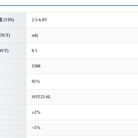
(VIN)
2.5-6.0V
OUT)
adj
UT)
0.5
1500
95%
SOT23-6L
±2%
<5%